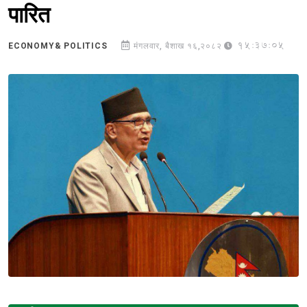
पारित
15:37:05
ECONOMY& POLITICS
मंगलवार, बैशाख १६,२०८२