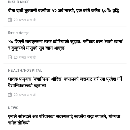
INSURANCE
बीमा दाबी भुक्तानी बक्यौता ५२ अर्ब नाघ्यो, एक वर्षमै करिब ६०% वृद्धि
20 घण्टा अगाडी
विश्व अर्थतन्त्र
४० डिग्री तापक्रममा उत्तर कोरियाको सुझावः गर्मीबाट बच्न ‘तातो खाना’
र कुकुरको मासुको सुप खान आग्रह
20 घण्टा अगाडी
HEALTH/HOSPITAL
घातक फङ्गस ‘क्यान्डिडा औरिस’ कपालको जराबाट शरीरमा प्रवेश गर्ने
वैज्ञानिकहरूको खुलासा
20 घण्टा अगाडी
NEWS
एमाले सांसदले अब परिवारका सदस्यलाई स्वकीय राख्न नपाउने, योग्यता
समेत तोकियो