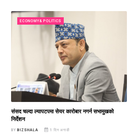
ECONOMY& POLITICS
संसद चल्दा ल्यापटपमा सेयर कारोबार नगर्न सभामुखको
न
निर्देशन
न
BY
BIZSHALA
1 दिन अगाडी
B