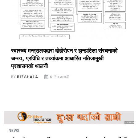
स्वास्थ्य मन्त्रालयद्वारा दोहोरोपन र झन्झटिला संरचनाको
स
अन्त्य, प्रविधि र तथ्यांकमा आधारित नतिजामुखी
स
प्रशासनको थालनी
B
BY
BIZSHALA
6 दिन अगाडी
Sponsored
NEWS