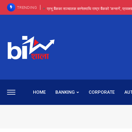
TRENDING
प्रभू बैंकका सञ्चालक बस्नेतमाथि राष्ट्र बैंकको ‘कन्सर्न’, प्रवक
इन्ट्रा-डे र सर्ट सेलिङले बजार सुधार्छन् मात्रै होइन, ढ
प्रभू बैंकमा सेञ्चुरीबाट आएका कर्मचारीमाथि हदैसम्मको विभेदः 
कमाइमा गरिमाको दमदार छलाङ, सेयरधनीलाई २०
प्रभु बैंकमा रमिता : सर्वसाधारणबाट छिरेका बस्नेत संस्था
HOME
BANKING
CORPORATE
AU