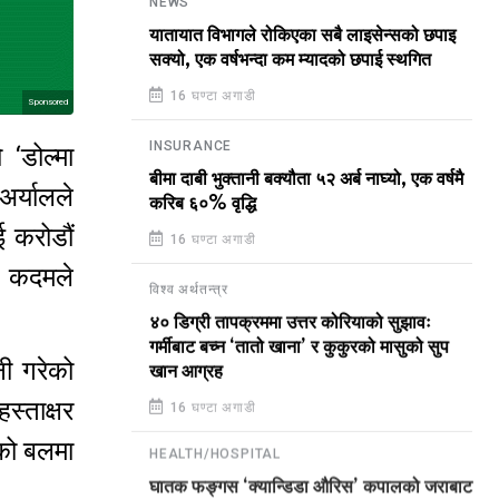
NEWS
यातायात विभागले रोकिएका सबै लाइसेन्सको छपाइ
सक्यो, एक वर्षभन्दा कम म्यादको छपाई स्थगित
16 घण्टा अगाडी
Sponsored
INSURANCE
 ‘डोल्मा
बीमा दाबी भुक्तानी बक्यौता ५२ अर्ब नाघ्यो, एक वर्षमै
अर्यालले
करिब ६०% वृद्धि
ई करोडौं
16 घण्टा अगाडी
ो कदमले
विश्व अर्थतन्त्र
४० डिग्री तापक्रममा उत्तर कोरियाको सुझावः
गर्मीबाट बच्न ‘तातो खाना’ र कुकुरको मासुको सुप
नी गरेको
खान आग्रह
स्ताक्षर
16 घण्टा अगाडी
नको बलमा
HEALTH/HOSPITAL
घातक फङ्गस ‘क्यान्डिडा औरिस’ कपालको जराबाट