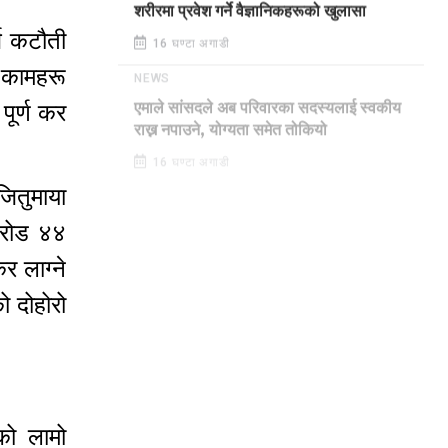
शरीरमा प्रवेश गर्ने वैज्ञानिकहरूको खुलासा
्च कटौती
16 घण्टा अगाडी
ा कामहरू
NEWS
पूर्ण कर
एमाले सांसदले अब परिवारका सदस्यलाई स्वकीय
राख्न नपाउने, योग्यता समेत तोकियो
16 घण्टा अगाडी
जितुमाया
करोड ४४
र लाग्ने
ो दोहोरो
को लामो