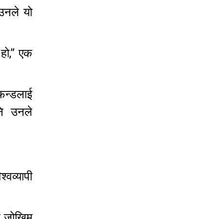
उनले यो
हो,” एक
 फन्डलाई
नि उनले
्वव्यापी
े जोखिम