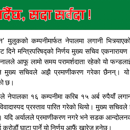
’ मुलुकको कम्पनीमार्फत नेपालमा लगानी भित्र्याएको
ुट दिने मन्त्रिपरिषद्को निर्णय मुख्य सचिव एकनारायण 
 खनालले आफू लामो समय परामर्शदाता रहेको यो फन्डला
पनि मुख्य सचिवले अझै प्रमाणीकरण गरेका छैनन्। य
एको छ।
कले नेपालका १६ कम्पनीमा करिब १५ अर्ब रुपैयाँ लगा
विवादास्पद प्रस्ताव पारित गरेको थियो। मुख्य सचिवले ह
उँछ। यदि अर्यालले प्रमाणीकरण नगरे भने सडक आन्दोल
ोडौं घाटा पार्ने यो निर्णय आफैं खारेज हुनेछ।