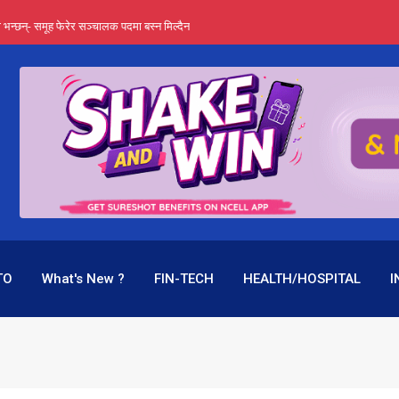
्ता भन्छन्- समूह फेरेर सञ्चालक पदमा बस्न मिल्दैन
ङ्ग पुगेन भने ध्वस्त पनि बनाउन सक्छन् !
एउटै पदमा दुई थरि तलब, वर्षमै ९२ हजार घाटा !
 प्रतिशत लाभांश दिने क्षमता
पक बनेर निरन्तर, राष्ट्र बैंक किन मौन ?
TO
What's New ?
FIN-TECH
HEALTH/HOSPITAL
I