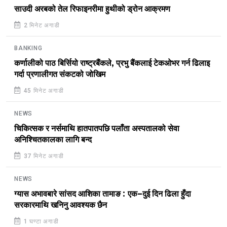
साउदी अरबको तेल रिफाइनरीमा हुथीको ड्रोन आक्रमण
2 मिनेट अगाडी
BANKING
कर्णालीको पाठ बिर्सियो राष्ट्रबैंकले, प्रभु बैंकलाई टेकओभर गर्न ढिलाइ
गर्दा प्रणालीगत संकटको जोखिम
45 मिनेट अगाडी
NEWS
चिकित्सक र नर्समाथि हातपातपछि पलाँता अस्पतालको सेवा
अनिश्चितकालका लागि बन्द
37 मिनेट अगाडी
NEWS
ग्यास अभावबारे सांसद आशिका तामाङ : एक–दुई दिन ढिला हुँदा
सरकारमाथि खनिनु आवश्यक छैन
1 घण्टा अगाडी