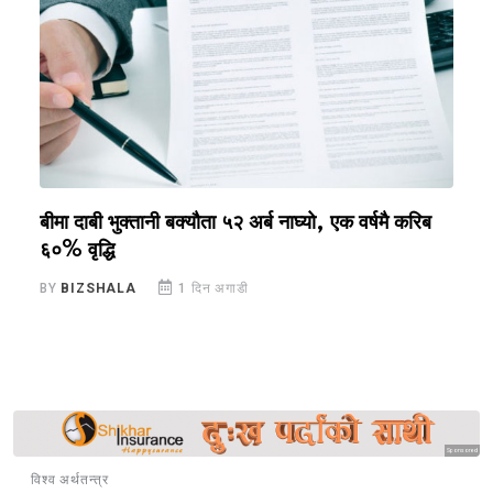
बीमा दाबी भुक्तानी बक्यौता ५२ अर्ब नाघ्यो, एक वर्षमै करिब
स
६०% वृद्धि
क
BY
BIZSHALA
1 दिन अगाडी
B
Sponsored
विश्व अर्थतन्त्र