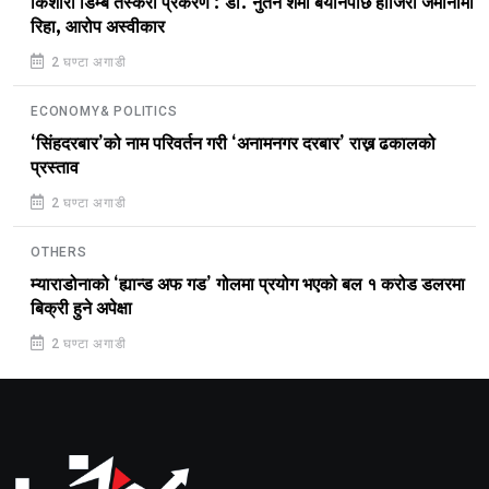
किशोरी डिम्ब तस्करी प्रकरण : डा. नुतन शर्मा बयानपछि हाजिरी जमानीमा
रिहा, आरोप अस्वीकार
2 घण्टा अगाडी
ECONOMY& POLITICS
‘सिंहदरबार’को नाम परिवर्तन गरी ‘अनामनगर दरबार’ राख्न ढकालको
प्रस्ताव
2 घण्टा अगाडी
OTHERS
म्याराडोनाको ‘ह्यान्ड अफ गड’ गोलमा प्रयोग भएको बल १ करोड डलरमा
बिक्री हुने अपेक्षा
2 घण्टा अगाडी