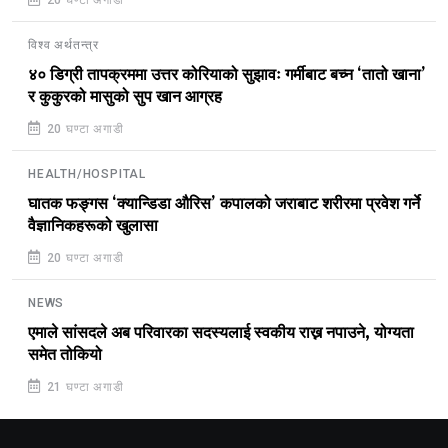
विश्व अर्थतन्त्र
४० डिग्री तापक्रममा उत्तर कोरियाको सुझावः गर्मीबाट बच्न ‘तातो खाना’
र कुकुरको मासुको सुप खान आग्रह
20 घण्टा अगाडी
HEALTH/HOSPITAL
घातक फङ्गस ‘क्यान्डिडा औरिस’ कपालको जराबाट शरीरमा प्रवेश गर्ने
वैज्ञानिकहरूको खुलासा
20 घण्टा अगाडी
NEWS
एमाले सांसदले अब परिवारका सदस्यलाई स्वकीय राख्न नपाउने, योग्यता
समेत तोकियो
21 घण्टा अगाडी