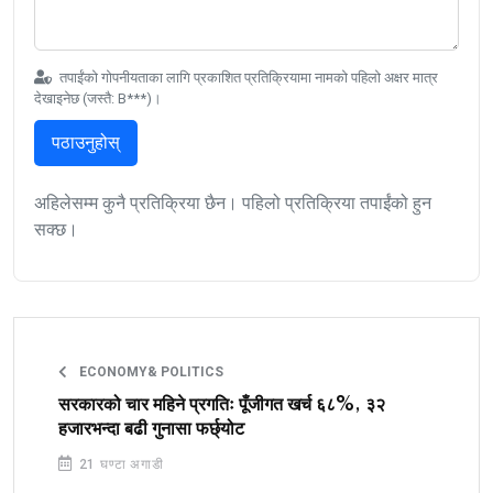
तपाईंको गोपनीयताका लागि प्रकाशित प्रतिक्रियामा नामको पहिलो अक्षर मात्र
देखाइनेछ (जस्तै: B***)।
पठाउनुहोस्
अहिलेसम्म कुनै प्रतिक्रिया छैन। पहिलो प्रतिक्रिया तपाईंको हुन
सक्छ।
ECONOMY& POLITICS
सरकारको चार महिने प्रगतिः पूँजीगत खर्च ६८%, ३२
हजारभन्दा बढी गुनासा फर्छ्योट
21 घण्टा अगाडी