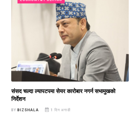
संसद चल्दा ल्यापटपमा सेयर कारोबार नगर्न सभामुखको
न
निर्देशन
न
BY
BIZSHALA
1 दिन अगाडी
B