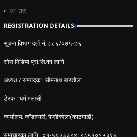
OTHERS
REGISTRATION DETAILS
सूचना विभाग दर्ता नं. ८८६/०७५-७६
सोस मिडिया प्रा.लि.का लागि
अध्यक्ष / सम्पादक : सोमनाथ बास्तोला
डेस्क : धर्म मलासी
कार्यालय: काँडाघारी, पेप्सीकोला(काठमाडौं)
समाचारका लागि : ०१-५९२३३९४, ९८५१०१५३९४,