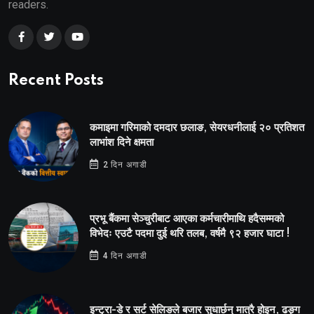
readers.
Recent Posts
कमाइमा गरिमाको दमदार छलाङ, सेयरधनीलाई २० प्रतिशत
लाभांश दिने क्षमता
2 दिन अगाडी
प्रभू बैंकमा सेञ्चुरीबाट आएका कर्मचारीमाथि हदैसम्मको
विभेदः एउटै पदमा दुई थरि तलब, वर्षमै ९२ हजार घाटा !
4 दिन अगाडी
इन्ट्रा-डे र सर्ट सेलिङले बजार सुधार्छन् मात्रै होइन, ढङ्ग