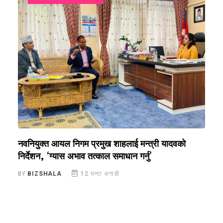
नवनियुक्त आयल निगम प्रमुख शाहलाई मन्त्री यादवको
र
निर्देशन, ‘ग्यास अभाव तत्काल समाधान गर्नु’
सु
BY
BIZSHALA
12 घण्टा अगाडी
B