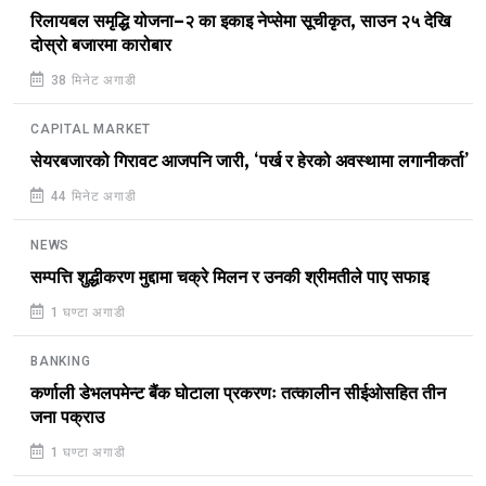
रिलायबल समृद्धि योजना–२ का इकाइ नेप्सेमा सूचीकृत, साउन २५ देखि
दोस्रो बजारमा कारोबार
38 मिनेट अगाडी
CAPITAL MARKET
सेयरबजारको गिरावट आजपनि जारी, ‘पर्ख र हेरको अवस्थामा लगानीकर्ता’
44 मिनेट अगाडी
NEWS
सम्पत्ति शुद्धीकरण मुद्दामा चक्रे मिलन र उनकी श्रीमतीले पाए सफाइ
1 घण्टा अगाडी
BANKING
कर्णाली डेभलपमेन्ट बैंक घोटाला प्रकरणः तत्कालीन सीईओसहित तीन
जना पक्राउ
1 घण्टा अगाडी