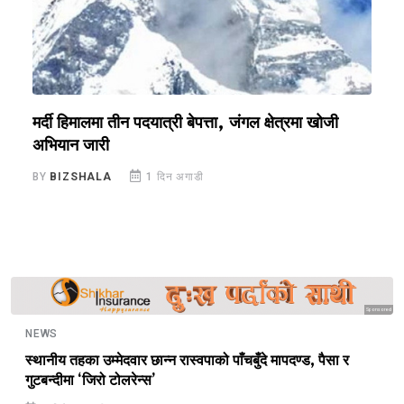
मर्दी हिमालमा तीन पदयात्री बेपत्ता, जंगल क्षेत्रमा खोजी
ज
अभियान जारी
च
BY
BIZSHALA
1 दिन अगाडी
B
Sponsored
NEWS
स्थानीय तहका उम्मेदवार छान्न रास्वपाको पाँचबुँदे मापदण्ड, पैसा र
गुटबन्दीमा ‘जिरो टोलरेन्स’