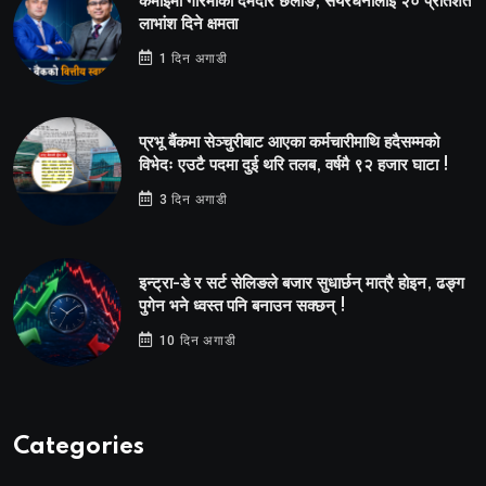
कमाइमा गरिमाको दमदार छलाङ, सेयरधनीलाई २० प्रतिशत
लाभांश दिने क्षमता
1 दिन अगाडी
प्रभू बैंकमा सेञ्चुरीबाट आएका कर्मचारीमाथि हदैसम्मको
विभेदः एउटै पदमा दुई थरि तलब, वर्षमै ९२ हजार घाटा !
3 दिन अगाडी
इन्ट्रा-डे र सर्ट सेलिङले बजार सुधार्छन् मात्रै होइन, ढङ्ग
पुगेन भने ध्वस्त पनि बनाउन सक्छन् !
10 दिन अगाडी
Categories