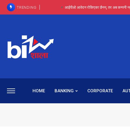
TRENDING
आईपीओ आवेदन रोकिएका छैनन्, तर अब कम्पनी नबुझी द
प्राविधिक रूपमा रिट जित्यो, कानूनी लडाइँ हार्
पाँच वर्षसम्म अदालत मौन, पद सकिएपछि
प्रभू बैंकका सञ्चालक बस्नेतमाथि राष्ट्र बैंकको ‘कन्सर्न’, प्रवक
५-६ वर्षदेखि बढुवा नहुँदा निराश थिइन् रश्मी, ज
HOME
BANKING
CORPORATE
AU