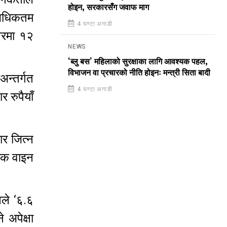
होइन, सरकारसँग जवाफ माग
(अधिकतम
4 घण्टा अगाडी
वरमा १२
NEWS
‘ब्लु बस’ महिलाको सुरक्षाका लागि आवश्यक पहल,
विभाजन वा प्रचारको नीति होइनः मन्त्री सिता बादी
न्तर्गत
4 घण्टा अगाडी
 रुपैयाँ
ार जित्न
रिक वाइन
नले ‘६.६
अपेक्षा