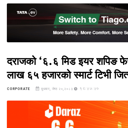
दराजको ‘६.६ मिड इयर शपिङ फेस्ट
लाख ६५ हजारको स्मार्ट टिभी जित
18:47:40
CORPORATE
बुधबार, जेष्ठ २०,२०८३