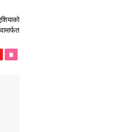
एशियाको
वामार्फत