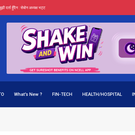
र्ता हुँदैन : सेबोन अध्यक्ष भट्ट
‍यो हिमालयन रिइन्स्योरेन्सले
 महाप्रसाद ‘योग्य’ !
्ता भन्छन्- समूह फेरेर सञ्चालक पदमा बस्न मिल्दैन
ागिर परिवर्तनको प्रयास पनि असफल
TO
What's New ?
FIN-TECH
HEALTH/HOSPITAL
I