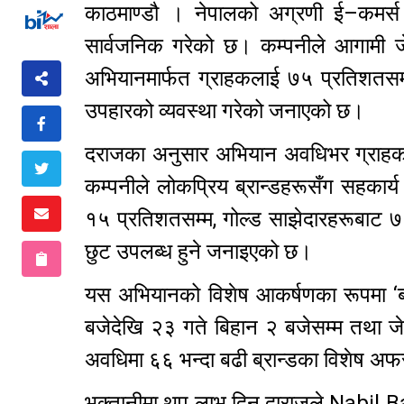
काठमाण्डौ । नेपालको अग्रणी ई–कमर्स
सार्वजनिक गरेको छ। कम्पनीले आगामी ज
अभियानमार्फत ग्राहकलाई ७५ प्रतिशतसम्म
उपहारको व्यवस्था गरेको जनाएको छ।
दराजका अनुसार अभियान अवधिभर ग्राहकले व
कम्पनीले लोकप्रिय ब्रान्डहरूसँग सहकार्य
१५ प्रतिशतसम्म, गोल्ड साझेदारहरूबाट 
छुट उपलब्ध हुने जनाइएको छ।
यस अभियानको विशेष आकर्षणका रूपमा ‘ब
बजेदेखि २३ गते बिहान २ बजेसम्म तथा ज
अवधिमा ६६ भन्दा बढी ब्रान्डका विशेष अफर
भुक्तानीमा थप लाभ दिन दाराजले Nabil Ban