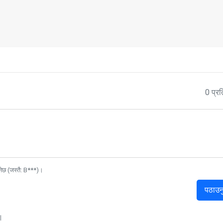
0 प्रत
नेछ (जस्तै: B***)।
पठाउन
।