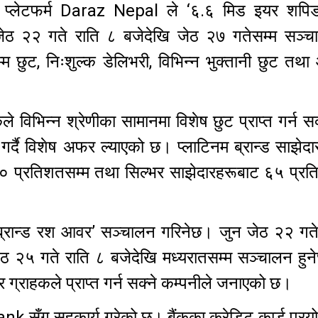
 प्लेटफर्म Daraz Nepal ले ‘६.६ मिड इयर शपिङ
ेठ २२ गते राति ८ बजेदेखि जेठ २७ गतेसम्म सञ्चा
 छुट, निःशुल्क डेलिभरी, विभिन्न भुक्तानी छुट तथा
िभिन्न श्रेणीका सामानमा विशेष छुट प्राप्त गर्न स
 गर्दै विशेष अफर ल्याएको छ। प्लाटिनम ब्रान्ड साझेद
७० प्रतिशतसम्म तथा सिल्भर साझेदारहरूबाट ६५ प्रत
्रान्ड रश आवर’ सञ्चालन गरिनेछ। जुन जेठ २२ गते
ेठ २५ गते राति ८ बजेदेखि मध्यरातसम्म सञ्चालन हु
 ग्राहकले प्राप्त गर्न सक्ने कम्पनीले जनाएको छ।
k सँग सहकार्य गरेको छ। बैंकका क्रेडिट कार्ड प्रयो