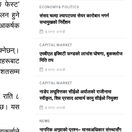
 फेस्ट’
ECONOMY& POLITICS
लन हुने
संसद चल्दा ल्यापटपमा सेयर कारोबार नगर्न
सभामुखको निर्देशन
 आकर्षक
4 घण्टा अगाडी
CAPITAL MARKET
क्नेछन्।
एमबीएल इक्विटी फण्डको लाभांश घोषणा, बुकक्लोज
ारहरूबाट
मिति तय
िशतसम्म
4 घण्टा अगाडी
CAPITAL MARKET
नाडेप लघुवित्तका सीईओ अर्यालको राजीनामा
 राति ८
स्वीकृत, शिव प्रसाद आचार्य कामु सीईओ नियुक्त
नेछ। यस
4 घण्टा अगाडी
NEWS
नागरिक अगुवाको प्रश्न– मानवअधिकार संस्थासँग
गकर्ताले