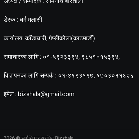
अध्यक्ष / सम्पादक : सोमनाथ बास्तोला
डेस्क : धर्म मलासी
कार्यालय: काँडाघारी, पेप्सीकोला(काठमाडौं)
समाचारका लागि : ०१-५९२३३९४, ९८५१०१५३९४,
विज्ञापनका लागि सम्पर्क : ०१-४९९३१९७, ९७०३०११६२६
इमेल :
bizshala@gmail.com
2026
© सर्वाधिकार सुरक्षित Bizshala