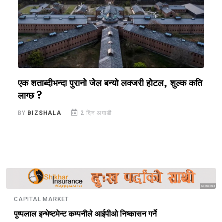
एक शताब्दीभन्दा पुरानो जेल बन्यो लक्जरी होटल, शुल्क कति
प
लाग्छ ?
व
BY
BIZSHALA
2 दिन अगाडी
B
Sponsored
CAPITAL MARKET
पुष्पलाल इन्भेष्टमेन्ट कम्पनीले आईपीओ निष्कासन गर्ने