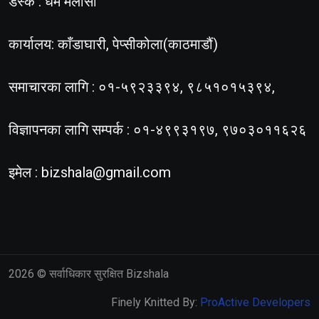
डेस्क : धर्म मलासी
कार्यालय: काँडाघारी, पेप्सीकोला(काठमाडौं)
समाचारका लागि : ०१-५९२३३९४, ९८५१०१५३९४,
विज्ञापनका लागि सम्पर्क : ०१-४९९३१९७, ९७०३०११६२६
इमेल :
bizshala@gmail.com
2026
© सर्वाधिकार सुरक्षित Bizshala
Finely Knitted By:
ProActive Developers