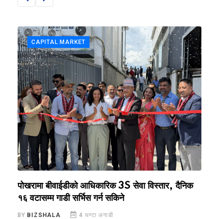
CAPITAL MARKET
पोखरामा बीवाईडीको आधिकारिक 3S सेवा विस्तार, दैनिक
ल
१६ वटासम्म गाडी सर्भिस गर्न सकिने
B
BY
BIZSHALA
4 घण्टा अगाडी