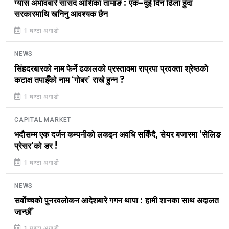
ग्यास अभावबारे सांसद आशिका तामाङ : एक–दुई दिन ढिला हुँदा
सरकारमाथि खनिनु आवश्यक छैन
1 घण्टा अगाडी
NEWS
सिंहदरबारको नाम फेर्ने ढकालको प्रस्तावमा राप्रपा प्रवक्ता श्रेष्ठको
कटाक्ष तपाईँको नाम ‘गोबर’ राखे हुन्न ?
1 घण्टा अगाडी
CAPITAL MARKET
भदौसम्म एक दर्जन कम्पनीको लकइन अवधि सकिँदै, सेयर बजारमा ‘सेलिङ
प्रेसर’को डर !
1 घण्टा अगाडी
NEWS
सर्वोच्चको पुनरवलोकन आदेशबारे गगन थापा : हामी शानका साथ अदालत
जान्छौँ
1 घण्टा अगाडी