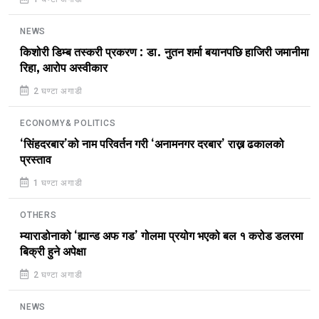
NEWS
किशोरी डिम्ब तस्करी प्रकरण : डा. नुतन शर्मा बयानपछि हाजिरी जमानीमा
रिहा, आरोप अस्वीकार
2 घण्टा अगाडी
ECONOMY& POLITICS
‘सिंहदरबार’को नाम परिवर्तन गरी ‘अनामनगर दरबार’ राख्न ढकालको
प्रस्ताव
1 घण्टा अगाडी
OTHERS
म्याराडोनाको ‘ह्यान्ड अफ गड’ गोलमा प्रयोग भएको बल १ करोड डलरमा
बिक्री हुने अपेक्षा
2 घण्टा अगाडी
NEWS