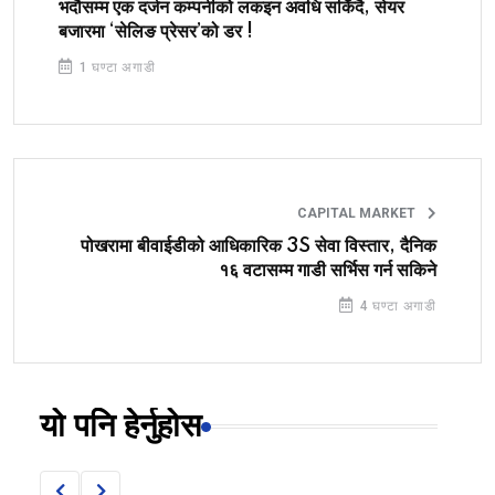
भदौसम्म एक दर्जन कम्पनीको लकइन अवधि सकिँदै, सेयर
बजारमा ‘सेलिङ प्रेसर’को डर !
1 घण्टा अगाडी
CAPITAL MARKET
पोखरामा बीवाईडीको आधिकारिक 3S सेवा विस्तार, दैनिक
१६ वटासम्म गाडी सर्भिस गर्न सकिने
4 घण्टा अगाडी
यो पनि हेर्नुहोस