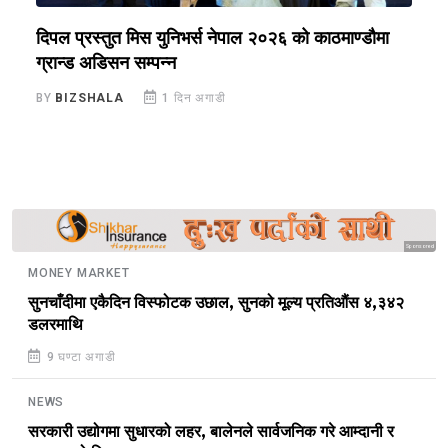
े
दिपल प्रस्तुत मिस युनिभर्स नेपाल २०२६ को काठमाण्डौमा
न
ग्रान्ड अडिसन सम्पन्न
स
BY
BIZSHALA
1 दिन अगाडी
B
Sponsored
MONEY MARKET
सुनचाँदीमा एकैदिन विस्फोटक उछाल, सुनको मूल्य प्रतिऔंस ४,३४२
डलरमाथि
9 घण्टा अगाडी
NEWS
सरकारी उद्योगमा सुधारको लहर, बालेनले सार्वजनिक गरे आम्दानी र