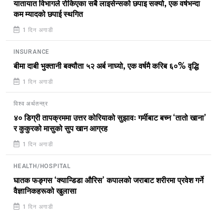
यातायात विभागले रोकिएका सबै लाइसेन्सको छपाइ सक्यो, एक वर्षभन्दा
कम म्यादको छपाई स्थगित
1 दिन अगाडी
INSURANCE
बीमा दाबी भुक्तानी बक्यौता ५२ अर्ब नाघ्यो, एक वर्षमै करिब ६०% वृद्धि
1 दिन अगाडी
विश्व अर्थतन्त्र
४० डिग्री तापक्रममा उत्तर कोरियाको सुझावः गर्मीबाट बच्न ‘तातो खाना’
र कुकुरको मासुको सुप खान आग्रह
1 दिन अगाडी
HEALTH/HOSPITAL
घातक फङ्गस ‘क्यान्डिडा औरिस’ कपालको जराबाट शरीरमा प्रवेश गर्ने
वैज्ञानिकहरूको खुलासा
1 दिन अगाडी