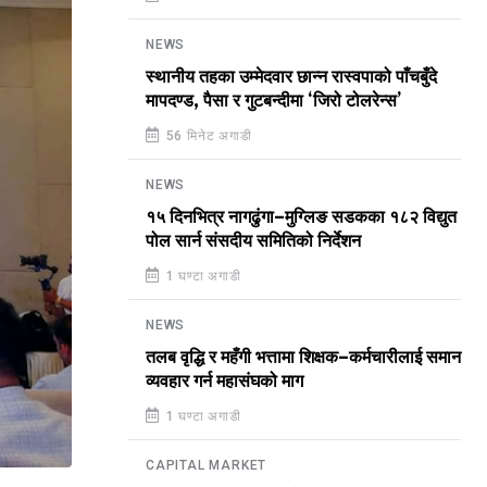
NEWS
स्थानीय तहका उम्मेदवार छान्न रास्वपाको पाँचबुँदे
मापदण्ड, पैसा र गुटबन्दीमा ‘जिरो टोलरेन्स’
56 मिनेट अगाडी
NEWS
१५ दिनभित्र नागढुंगा–मुग्लिङ सडकका १८२ विद्युत
पोल सार्न संसदीय समितिको निर्देशन
1 घण्टा अगाडी
NEWS
तलब वृद्धि र महँगी भत्तामा शिक्षक–कर्मचारीलाई समान
व्यवहार गर्न महासंघको माग
1 घण्टा अगाडी
CAPITAL MARKET