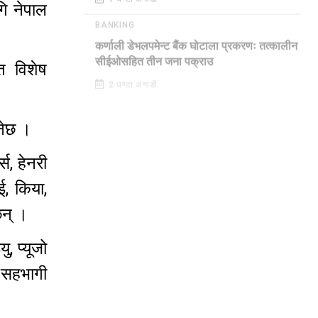
1 घण्टा अगाडी
ि नेपाल
BANKING
कर्णाली डेभलपमेन्ट बैंक घोटाला प्रकरणः तत्कालीन
त विशेष
सीईओसहित तीन जना पक्राउ
2 घण्टा अगाडी
हनेछ ।
स, हेनरी
ई, किया,
छन् ।
ु, प्यूजो
ो सहभागी