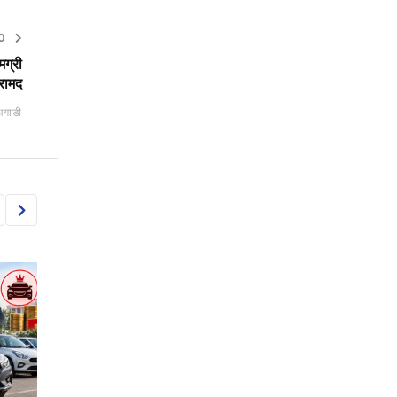
O
ग्री
रामद
अगाडी
AUTO
AUTO