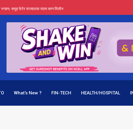
्ता भन्छन्- समूह फेरेर सञ्चालक पदमा बस्न मिल्दैन
ङ्ग पुगेन भने ध्वस्त पनि बनाउन सक्छन् !
एउटै पदमा दुई थरि तलब, वर्षमै ९२ हजार घाटा !
 प्रतिशत लाभांश दिने क्षमता
पक बनेर निरन्तर, राष्ट्र बैंक किन मौन ?
TO
What's New ?
FIN-TECH
HEALTH/HOSPITAL
I