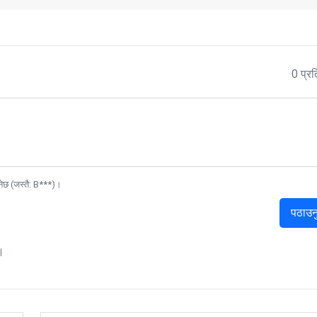
0 प्रत
नेछ (जस्तै: B***)।
पठाउन
।