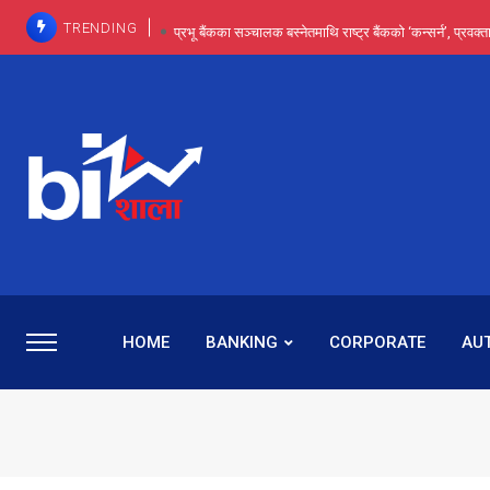
TRENDING
प्रभू बैंकका सञ्चालक बस्नेतमाथि राष्ट्र बैंकको ‘कन्सर्न’, प्रवक
इन्ट्रा-डे र सर्ट सेलिङले बजार सुधार्छन् मात्रै होइन, ढ
प्रभू बैंकमा सेञ्चुरीबाट आएका कर्मचारीमाथि हदैसम्मको विभेदः 
कमाइमा गरिमाको दमदार छलाङ, सेयरधनीलाई २०
प्रभु बैंकमा रमिता : सर्वसाधारणबाट छिरेका बस्नेत संस्था
HOME
BANKING
CORPORATE
AU