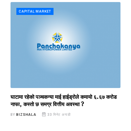
CAPITAL MARKET
घाटामा रहेको पञ्चकन्या माई हाईड्रोले कमायो ६.६७ करोड
इम
नाफा, कस्तो छ समग्र वित्तीय अवस्था ?
न
BY
BIZSHALA
33 मिनेट अगाडी
B