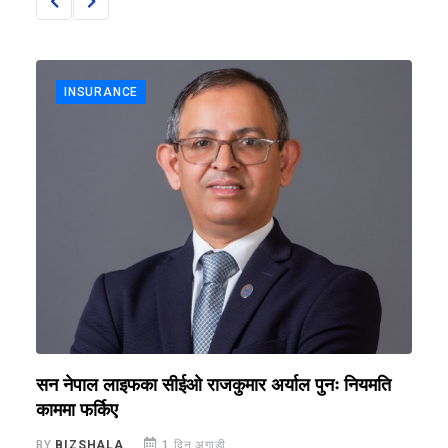
INSURANCE
सन नेपाल लाइफका सीईओ राजकुमार अर्याल पुनः नियमति
ब
काममा फर्किए
र
BY
BIZSHALA
1 दिन अगाडी
B