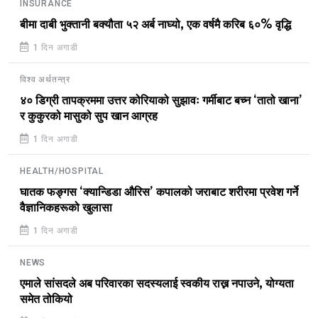
INSURANCE
बीमा दाबी भुक्तानी बक्यौता ५२ अर्ब नाघ्यो, एक वर्षमै करिब ६०% वृद्धि
1 दिन अगाडी
विश्व अर्थतन्त्र
४० डिग्री तापक्रममा उत्तर कोरियाको सुझावः गर्मीबाट बच्न ‘तातो खाना’
र कुकुरको मासुको सुप खान आग्रह
1 दिन अगाडी
HEALTH/HOSPITAL
घातक फङ्गस ‘क्यान्डिडा औरिस’ कपालको जराबाट शरीरमा प्रवेश गर्ने
वैज्ञानिकहरूको खुलासा
1 दिन अगाडी
NEWS
एमाले सांसदले अब परिवारका सदस्यलाई स्वकीय राख्न नपाउने, योग्यता
समेत तोकियो