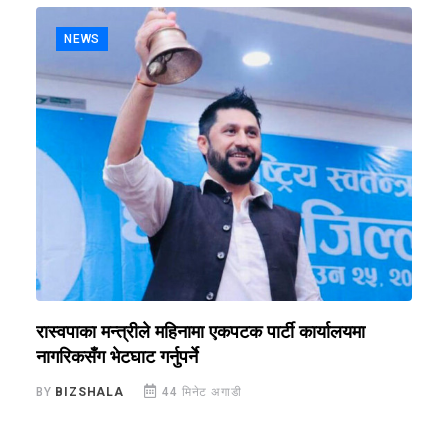
NEWS
रास्वपाका मन्त्रीले महिनामा एकपटक पार्टी कार्यालयमा
‘
नागरिकसँग भेटघाट गर्नुपर्ने
स
BY
BIZSHALA
44 मिनेट अगाडी
B