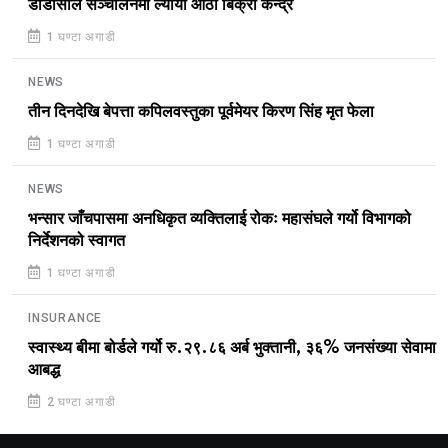
डीडीसीले सञ्चालनमा ल्यायो आठौँ बिक्री केन्द्र
1 घण्टा अगाडी
NEWS
तीन दिनदेखि बेपत्ता कपिलवस्तुका पूर्वमेयर किरण सिंह मृत फेला
1 घण्टा अगाडी
NEWS
भन्सार जाँचपासमा अनधिकृत व्यक्तिलाई रोकः महासंघले गर्यो विभागको
निर्देशनको स्वागत
1 घण्टा अगाडी
INSURANCE
स्वास्थ्य बीमा बोर्डले गर्यो रु.२९.८६ अर्ब भुक्तानी, ३६% जनसंख्या सेवामा
आबद्ध
2 घण्टा अगाडी