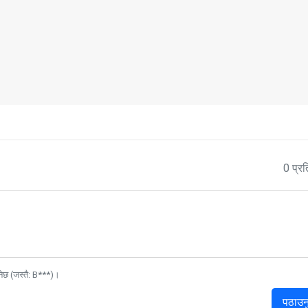
0 प्रत
नेछ (जस्तै: B***)।
पठाउन