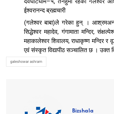
देवघाटघाम–५, तनहुँमा रहेको गलेश्वर आश
ईश्वरानन्द ब्रह्मचारी
(गलेश्वर बाबा)ले गरेका हुन् । आश्रमअन्त
सिद्धेश्वर महादेव, गंगामाता मन्दिर, संक्षल्
महाकालेश्वर शिवालय, राधाकृष्ण मन्दिर र वृद
एवं संस्कृत विद्यापीठ सञ्चालित छ । उक्त 
galeshowar ashram
Bizshala