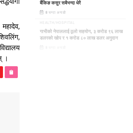
द्धयोगी
बैंकिङ कसुर सबैभन्दा धेरै
8 घण्टा अगाडी
 महादेव,
HEALTH/HOSPITAL
 शिवलिंग,
गाभीको नेपाललाई ठूलो सहयोग, ३ करोड ९६ लाख
डलरको खोप र १ करोड ८० लाख डलर अनुदान
विद्यालय
8 घण्टा अगाडी
ुन् ।