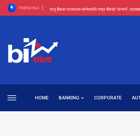
TRENDING
प्रभू बैंकका सञ्चालक बस्नेतमाथि राष्ट्र बैंकको ‘कन्सर्न’, प्रवक
इन्ट्रा-डे र सर्ट सेलिङले बजार सुधार्छन् मात्रै होइन, ढ
प्रभू बैंकमा सेञ्चुरीबाट आएका कर्मचारीमाथि हदैसम्मको विभेदः 
कमाइमा गरिमाको दमदार छलाङ, सेयरधनीलाई २०
प्रभु बैंकमा रमिता : सर्वसाधारणबाट छिरेका बस्नेत संस्था
HOME
BANKING
CORPORATE
AU