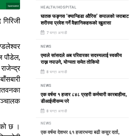
Sponsored
HEALTH/HOSPITAL
घातक फङ्गस ‘क्यान्डिडा औरिस’ कपालको जराबाट
द गिरिजी
शरीरमा प्रवेश गर्ने वैज्ञानिकहरूको खुलासा
7 घण्टा अगाडी
डलेश्वर
NEWS
एमाले सांसदले अब परिवारका सदस्यलाई स्वकीय
ज पौडेल,
राख्न नपाउने, योग्यता समेत तोकियो
ाजेन्द्र
8 घण्टा अगाडी
बाँसबारी
NEWS
 चितवनका
एक वर्षमा १ हजार ८४८ प्रहरी कर्मचारी कारबाहीमा,
 सञ्चालक
डीआईजीसम्म परे
8 घण्टा अगाडी
एको छ ।
NEWS
एक वर्षमा देशभर ६१ हजारभन्दा बढी कसुर दर्ता,