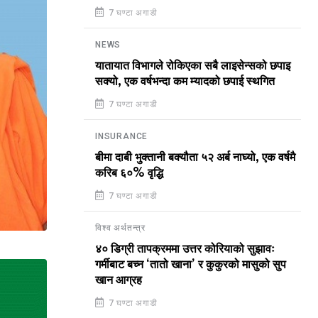
7 घण्टा अगाडी
NEWS
यातायात विभागले रोकिएका सबै लाइसेन्सको छपाइ
सक्यो, एक वर्षभन्दा कम म्यादको छपाई स्थगित
7 घण्टा अगाडी
INSURANCE
बीमा दाबी भुक्तानी बक्यौता ५२ अर्ब नाघ्यो, एक वर्षमै
करिब ६०% वृद्धि
7 घण्टा अगाडी
विश्व अर्थतन्त्र
४० डिग्री तापक्रममा उत्तर कोरियाको सुझावः
गर्मीबाट बच्न ‘तातो खाना’ र कुकुरको मासुको सुप
खान आग्रह
7 घण्टा अगाडी