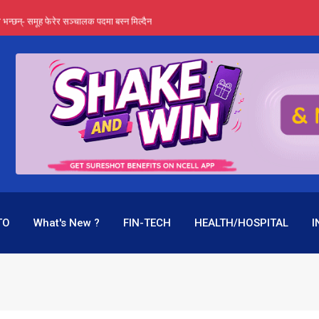
्ता भन्छन्- समूह फेरेर सञ्चालक पदमा बस्न मिल्दैन
ङ्ग पुगेन भने ध्वस्त पनि बनाउन सक्छन् !
एउटै पदमा दुई थरि तलब, वर्षमै ९२ हजार घाटा !
 प्रतिशत लाभांश दिने क्षमता
पक बनेर निरन्तर, राष्ट्र बैंक किन मौन ?
TO
What's New ?
FIN-TECH
HEALTH/HOSPITAL
I