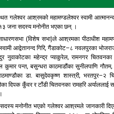
थित गलेश्वर आश्रमको महामण्डलेश्वर स्वामी आत्मानन्
ा १३ जना सदस्य मनोनीत भएका छन् ।
ाधारणसभा (विशेष सभा)ले आश्रमका पीठाधीश महामण्
 स्वामी आद्वेतानन्द गिरि, गैंडाकोट–८ नवलपुरका भोजरा
र नुवाकोटका महेन्द्र प्याकुरेल, रामनगर चितवनका र
 कुमार पन्त, बसुन्धरा काठमाडौंका सुनीलपाणि गौतम, 
 काठमाण्डौका डा. बासुदेवकृष्ण शास्त्री, भरतपुर–२
डौका दिपक कुँवर र टाँडी चितवनका रामहरि अर्याललाई
ो ।
ि सदस्य मनोनीत भएको गलेश्वर आश्रमले जानकारी दि