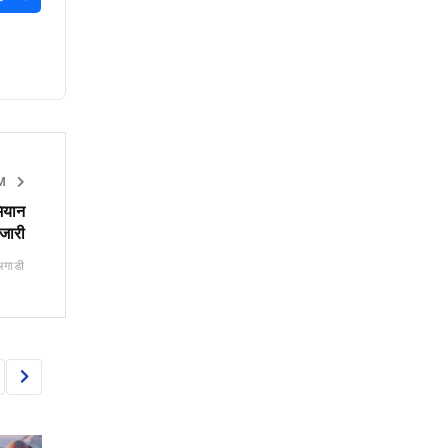
SM
भियान
जारी
अगाडी