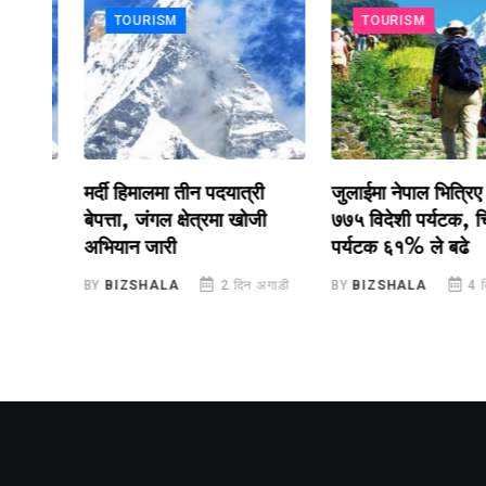
TOURISM
TOURISM
का
मर्दी हिमालमा तीन पदयात्री
जुलाईमा नेपाल भित्रिए ७१
बेपत्ता, जंगल क्षेत्रमा खोजी
७७५ विदेशी पर्यटक, चिनिया
अभियान जारी
पर्यटक ६१% ले बढे
डी
BY
BIZSHALA
2 दिन अगाडी
BY
BIZSHALA
4 दिन अग