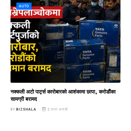
AUTO
नक्कली अटो पार्ट्स कारोबारको आशंकामा छापा, करोडौंका
‘
सामग्री बरामद
ग
BY
BIZSHALA
2 घण्टा अगाडी
B