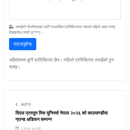
तपाईंको गोपनीयताका लागि प्रकाशित प्रतिक्रियामा नामको पहिलो अक्षर मात्र
देखाइनेछ (जस्तै: B***)।
पठाउनुहोस्
अहिलेसम्म कुनै प्रतिक्रिया छैन। पहिलो प्रतिक्रिया तपाईंको हुन
सक्छ।
AUTO
दिपल प्रस्तुत मिस युनिभर्स नेपाल २०२६ को काठमाण्डौमा
ग्रान्ड अडिसन सम्पन्न
2 घण्टा अगाडी