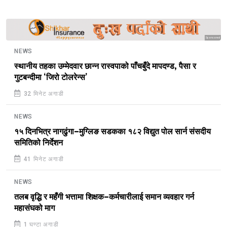
Sponsored
NEWS
स्थानीय तहका उम्मेदवार छान्न रास्वपाको पाँचबुँदे मापदण्ड, पैसा र
गुटबन्दीमा ‘जिरो टोलरेन्स’
32 मिनेट अगाडी
NEWS
१५ दिनभित्र नागढुंगा–मुग्लिङ सडकका १८२ विद्युत पोल सार्न संसदीय
समितिको निर्देशन
41 मिनेट अगाडी
NEWS
तलब वृद्धि र महँगी भत्तामा शिक्षक–कर्मचारीलाई समान व्यवहार गर्न
महासंघको माग
1 घण्टा अगाडी