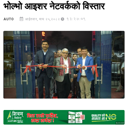
भोल्भो आइशर नेटवर्कको विस्तार
13:27:09
AUTO
आईतवार, माघ २५,२०८२
Sponsored