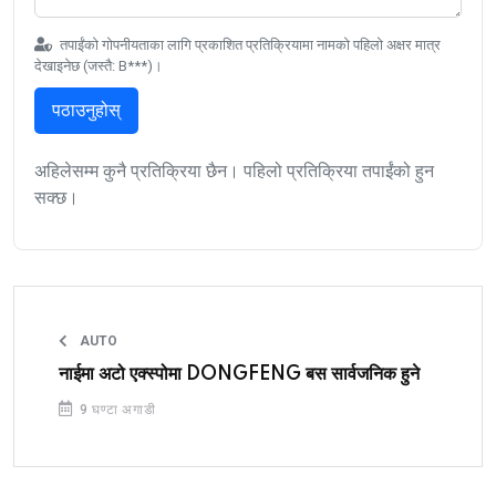
तपाईंको गोपनीयताका लागि प्रकाशित प्रतिक्रियामा नामको पहिलो अक्षर मात्र
देखाइनेछ (जस्तै: B***)।
पठाउनुहोस्
अहिलेसम्म कुनै प्रतिक्रिया छैन। पहिलो प्रतिक्रिया तपाईंको हुन
सक्छ।
AUTO
नाईमा अटो एक्स्पोमा DONGFENG बस सार्वजनिक हुने
9 घण्टा अगाडी