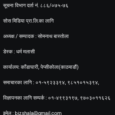
सूचना विभाग दर्ता नं. ८८६/०७५-७६
सोस मिडिया प्रा.लि.का लागि
अध्यक्ष / सम्पादक : सोमनाथ बास्तोला
डेस्क : धर्म मलासी
कार्यालय: काँडाघारी, पेप्सीकोला(काठमाडौं)
समाचारका लागि : ०१-५९२३३९४, ९८५१०१५३९४,
विज्ञापनका लागि सम्पर्क : ०१-४९९३१९७, ९७०३०११६२६
इमेल :
bizshala@gmail.com