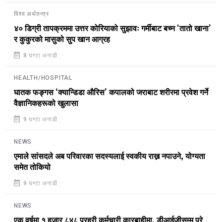
विश्व अर्थतन्त्र
४० डिग्री तापक्रममा उत्तर कोरियाको सुझावः गर्मीबाट बच्न ‘तातो खाना’
र कुकुरको मासुको सुप खान आग्रह
8 घण्टा अगाडी
HEALTH/HOSPITAL
घातक फङ्गस ‘क्यान्डिडा औरिस’ कपालको जराबाट शरीरमा प्रवेश गर्ने
वैज्ञानिकहरूको खुलासा
9 घण्टा अगाडी
NEWS
एमाले सांसदले अब परिवारका सदस्यलाई स्वकीय राख्न नपाउने, योग्यता
समेत तोकियो
9 घण्टा अगाडी
NEWS
एक वर्षमा १ हजार ८४८ प्रहरी कर्मचारी कारबाहीमा, डीआईजीसम्म परे