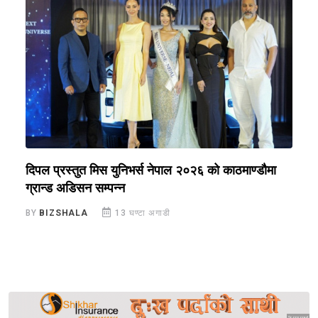
े
दिपल प्रस्तुत मिस युनिभर्स नेपाल २०२६ को काठमाण्डौमा
न
ग्रान्ड अडिसन सम्पन्न
स
BY
BIZSHALA
13 घण्टा अगाडी
B
Sponsored