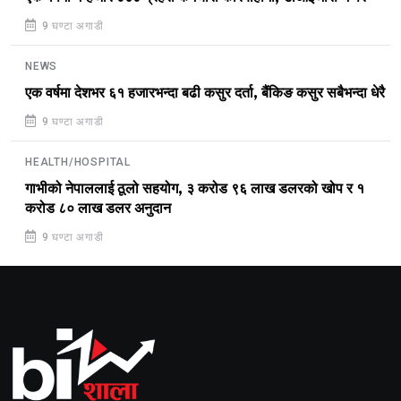
9 घण्टा अगाडी
NEWS
एक वर्षमा देशभर ६१ हजारभन्दा बढी कसुर दर्ता, बैंकिङ कसुर सबैभन्दा धेरै
9 घण्टा अगाडी
HEALTH/HOSPITAL
गाभीको नेपाललाई ठूलो सहयोग, ३ करोड ९६ लाख डलरको खोप र १
करोड ८० लाख डलर अनुदान
9 घण्टा अगाडी