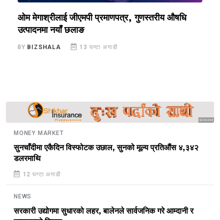
ओम मेगाश्रीलाई जीएमपी प्रमाणपत्र, गुणस्तरीय औषधि
य
उत्पादनमा नयाँ छलाङ
ए
BY
BIZSHALA
13 घण्टा अगाडी
B
Sponsored
MONEY MARKET
सुनचाँदीमा एकैदिन विस्फोटक उछाल, सुनको मूल्य प्रतिऔंस ४,३४२
डलरमाथि
12 घण्टा अगाडी
NEWS
सरकारी उद्योगमा सुधारको लहर, बालेनले सार्वजनिक गरे आम्दानी र