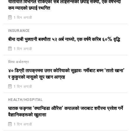
यातायात विभागले रोकिएका सबै लाइसेन्सको छपाइ सक्यो, एक वर्षभन्दा
कम म्यादको छपाई स्थगित
1 दिन अगाडी
INSURANCE
बीमा दाबी भुक्तानी बक्यौता ५२ अर्ब नाघ्यो, एक वर्षमै करिब ६०% वृद्धि
1 दिन अगाडी
विश्व अर्थतन्त्र
४० डिग्री तापक्रममा उत्तर कोरियाको सुझावः गर्मीबाट बच्न ‘तातो खाना’
र कुकुरको मासुको सुप खान आग्रह
1 दिन अगाडी
HEALTH/HOSPITAL
घातक फङ्गस ‘क्यान्डिडा औरिस’ कपालको जराबाट शरीरमा प्रवेश गर्ने
वैज्ञानिकहरूको खुलासा
1 दिन अगाडी