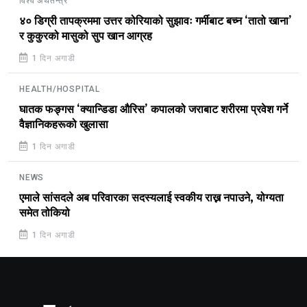
विश्व अर्थतन्त्र
४० डिग्री तापक्रममा उत्तर कोरियाको सुझावः गर्मीबाट बच्न ‘तातो खाना’
र कुकुरको मासुको सुप खान आग्रह
1 दिन अगाडी
HEALTH/HOSPITAL
घातक फङ्गस ‘क्यान्डिडा औरिस’ कपालको जराबाट शरीरमा प्रवेश गर्ने
वैज्ञानिकहरूको खुलासा
1 दिन अगाडी
NEWS
एमाले सांसदले अब परिवारका सदस्यलाई स्वकीय राख्न नपाउने, योग्यता
समेत तोकियो
1 दिन अगाडी