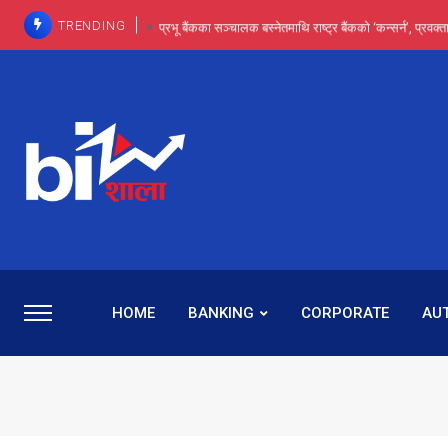
TRENDING
प्रभू बैंकका सञ्चालक बस्नेतमाथि राष्ट्र बैंकको ‘कन्सर्न’, प्रवक
इन्ट्रा-डे र सर्ट सेलिङले बजार सुधार्छन् मात्रै होइन, ढ
प्रभू बैंकमा सेञ्चुरीबाट आएका कर्मचारीमाथि हदैसम्मको विभेदः 
प्रभु बैंकको वासलातभित्र के लुकेको छ ? २५ प्रत
प्रभु बैंकमा रमिता : सर्वसाधारणबाट छिरेका बस्नेत संस्था
HOME
BANKING
CORPORATE
AU