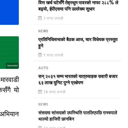
वित्त खर्च घटेसँगै तेह्रथुम पावरको नाफा २८८% ले
बढ्यो, ईपीएसमा पनि उल्लेख्य सुधार
1 घण्टा अगाडी
NEWS
प्रतिनिधिसभाको बैठक आज, चार विधेयक प्रस्तुत
हुने
1 घण्टा अगाडी
Sponsored
AUTO
सन् २०३१ सम्म भारतको यात्रुवाहक सवारी बजार
 मारवाडी
६३ लाख युनिट पुग्ने प्रक्षेपण
सँगै यो
14 घण्टा अगाडी
NEWS
ण अभियान
संसदमा सांसदको उपस्थिति पातलिएपछि रास्वपाले
थाल्यो हाजिरी छानबिन