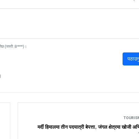
नेछ (जस्तै: B***)।
पठाउन
।
TOURI
मर्दी हिमालमा तीन पदयात्री बेपत्ता, जंगल क्षेत्रमा खोजी अ