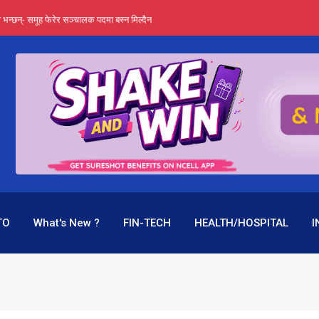
्ता भन्छन्- समूह फेरेर सञ्चालक पदमा बस्न मिल्दैन
ङ्ग पुगेन भने ध्वस्त पनि बनाउन सक्छन् !
एउटै पदमा दुई थरि तलब, वर्षमै ९२ हजार घाटा !
िशत एनपीएलको दाबीले मच्चायो हलचल
पक बनेर निरन्तर, राष्ट्र बैंक किन मौन ?
TO
What's New ?
FIN-TECH
HEALTH/HOSPITAL
I