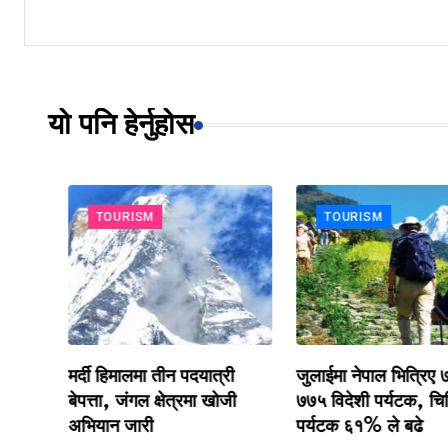
यो पनि हेर्नुहोस
TOURISM
TOURISM
का
मर्दी हिमालमा तीन पदयात्री
जुलाईमा नेपाल भित्रिए ७१
बेपत्ता, जंगल क्षेत्रमा खोजी
७७५ विदेशी पर्यटक, चिनिया
अभियान जारी
पर्यटक ६१% ले बढे
डी