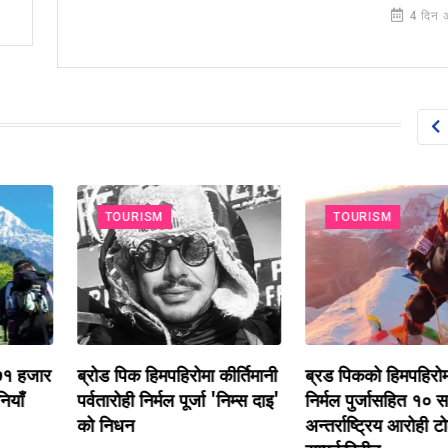
4 दिन 
TOURISM
TOURISM
 हजार
ब्रोड पिक हिमपहिरोमा कीर्तिमानी
ब्रड पिकको हिमपहिरोमा प
ँ
पर्वतारोही निर्मल पूर्जा 'निम्स दाइ'
निर्मल पुर्जासहित १० सदस
को निधन
अन्तर्राष्ट्रिय आरोही टोली