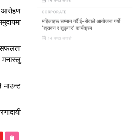
14 घण्टा अगाडी
ा आरोहण
CORPORATE
समुदायमा
महिलाहरू सम्मान गर्दै ई–सेवाले आयोजना गर्यो
‘श्रावण र शृङ्गार’ कार्यक्रम
14 घण्टा अगाडी
ीय सफलता
 मनास्लु
 माउन्ट
ेरणादायी