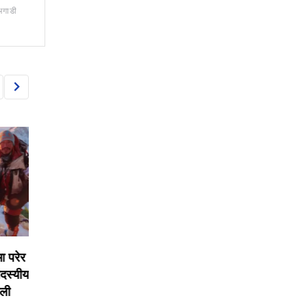
अगाडी
TOURISM
TOURISM
रेर
मर्दी हिमाल पदयात्रामा हराएका
मर्दी हिमालमा तीन पदयात्
्यीय
तीन युवक सकुशल फेला
बेपत्ता, जंगल क्षेत्रमा ख
अभियान जारी
BY
BIZSHALA
3 दिन अगाडी