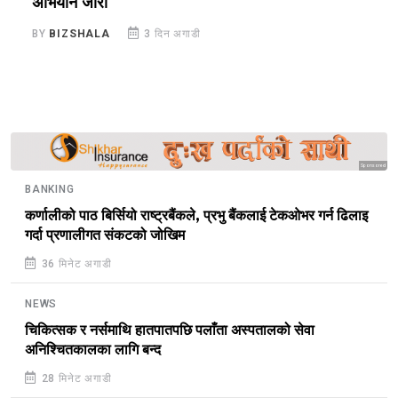
अभियान जारी
च
BY
BIZSHALA
3 दिन अगाडी
B
Sponsored
BANKING
कर्णालीको पाठ बिर्सियो राष्ट्रबैंकले, प्रभु बैंकलाई टेकओभर गर्न ढिलाइ
गर्दा प्रणालीगत संकटको जोखिम
36 मिनेट अगाडी
NEWS
चिकित्सक र नर्समाथि हातपातपछि पलाँता अस्पतालको सेवा
अनिश्चितकालका लागि बन्द
28 मिनेट अगाडी