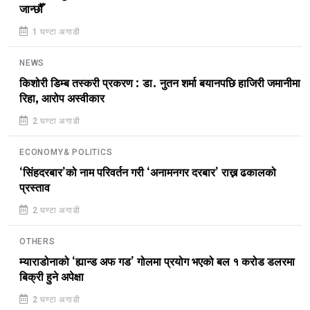
जान्छौँ
1 घण्टा अगाडी
NEWS
किशोरी डिम्ब तस्करी प्रकरण : डा. नुतन शर्मा बयानपछि हाजिरी जमानीमा
रिहा, आरोप अस्वीकार
2 घण्टा अगाडी
ECONOMY& POLITICS
‘सिंहदरबार’को नाम परिवर्तन गरी ‘अनामनगर दरबार’ राख्न ढकालको
प्रस्ताव
2 घण्टा अगाडी
OTHERS
म्याराडोनाको ‘ह्यान्ड अफ गड’ गोलमा प्रयोग भएको बल १ करोड डलरमा
बिक्री हुने अपेक्षा
2 घण्टा अगाडी