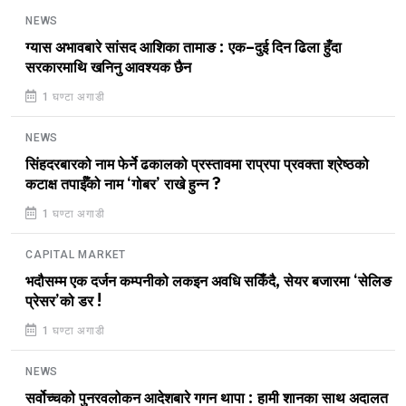
NEWS
ग्यास अभावबारे सांसद आशिका तामाङ : एक–दुई दिन ढिला हुँदा
सरकारमाथि खनिनु आवश्यक छैन
1 घण्टा अगाडी
NEWS
सिंहदरबारको नाम फेर्ने ढकालको प्रस्तावमा राप्रपा प्रवक्ता श्रेष्ठको
कटाक्ष तपाईँको नाम ‘गोबर’ राखे हुन्न ?
1 घण्टा अगाडी
CAPITAL MARKET
भदौसम्म एक दर्जन कम्पनीको लकइन अवधि सकिँदै, सेयर बजारमा ‘सेलिङ
प्रेसर’को डर !
1 घण्टा अगाडी
NEWS
सर्वोच्चको पुनरवलोकन आदेशबारे गगन थापा : हामी शानका साथ अदालत