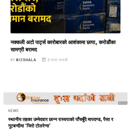
नक्कली अटो पार्ट्स कारोबारको आशंकामा छापा, करोडौंका
‘
सामग्री बरामद
ग
BY
BIZSHALA
2 घण्टा अगाडी
B
Sponsored
NEWS
स्थानीय तहका उम्मेदवार छान्न रास्वपाको पाँचबुँदे मापदण्ड, पैसा र
गुटबन्दीमा ‘जिरो टोलरेन्स’