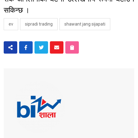
सकिन्छ ।
ev
sipradi trading
shawant jang sijapati