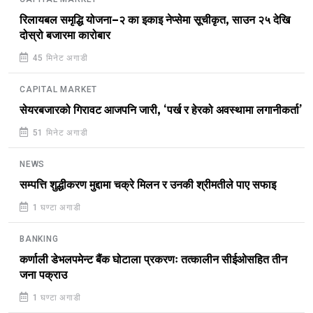
रिलायबल समृद्धि योजना–२ का इकाइ नेप्सेमा सूचीकृत, साउन २५ देखि
दोस्रो बजारमा कारोबार
45 मिनेट अगाडी
CAPITAL MARKET
सेयरबजारको गिरावट आजपनि जारी, ‘पर्ख र हेरको अवस्थामा लगानीकर्ता’
51 मिनेट अगाडी
NEWS
सम्पत्ति शुद्धीकरण मुद्दामा चक्रे मिलन र उनकी श्रीमतीले पाए सफाइ
1 घण्टा अगाडी
BANKING
कर्णाली डेभलपमेन्ट बैंक घोटाला प्रकरणः तत्कालीन सीईओसहित तीन
जना पक्राउ
1 घण्टा अगाडी