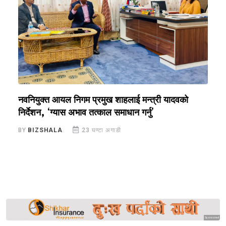
नवनियुक्त आयल निगम प्रमुख शाहलाई मन्त्री यादवको
र
निर्देशन, ‘ग्यास अभाव तत्काल समाधान गर्नु’
सु
BY
BIZSHALA
23 घण्टा अगाडी
B
Sponsored