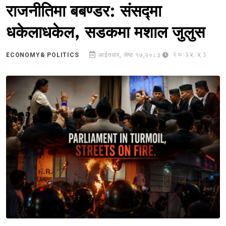
राजनीतिमा बबण्डर: संसद्मा
धकेलाधकेल, सडकमा मशाल जुलुस
20:35:53
ECONOMY& POLITICS
आईतवार, जेष्ठ १७,२०८३