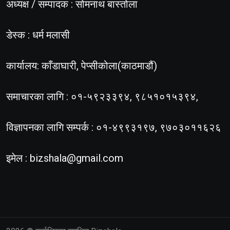
अध्यक्ष / सम्पादक : सोमनाथ बास्तोला
डेस्क : धर्म मलासी
कार्यालय: काँडाघारी, पेप्सीकोला(काठमाडौं)
समाचारका लागि : ०१-५९२३३९४, ९८५१०१५३९४,
विज्ञापनका लागि सम्पर्क : ०१-४९९३१९७, ९७०३०११६२६
इमेल :
bizshala@gmail.com