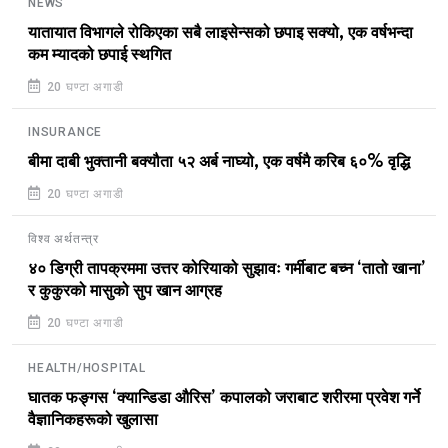
NEWS
यातायात विभागले रोकिएका सबै लाइसेन्सको छपाइ सक्यो, एक वर्षभन्दा
कम म्यादको छपाई स्थगित
20 घण्टा अगाडी
INSURANCE
बीमा दाबी भुक्तानी बक्यौता ५२ अर्ब नाघ्यो, एक वर्षमै करिब ६०% वृद्धि
20 घण्टा अगाडी
विश्व अर्थतन्त्र
४० डिग्री तापक्रममा उत्तर कोरियाको सुझावः गर्मीबाट बच्न ‘तातो खाना’
र कुकुरको मासुको सुप खान आग्रह
20 घण्टा अगाडी
HEALTH/HOSPITAL
घातक फङ्गस ‘क्यान्डिडा औरिस’ कपालको जराबाट शरीरमा प्रवेश गर्ने
वैज्ञानिकहरूको खुलासा