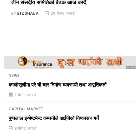
तीन संसदीय समितिको बैठक आज बस्दै
त
स
BY
BIZSHALA
29 मिनेट अगाडी
B
Sponsored
NEWS
कालोसूचीमा परे यी चार निर्माण व्यवसायी तथा आपूर्तिकर्ता
1 मिनेट अगाडी
CAPITAL MARKET
पुष्पलाल इन्भेष्टमेन्ट कम्पनीले आईपीओ निष्कासन गर्ने
8 मिनेट अगाडी