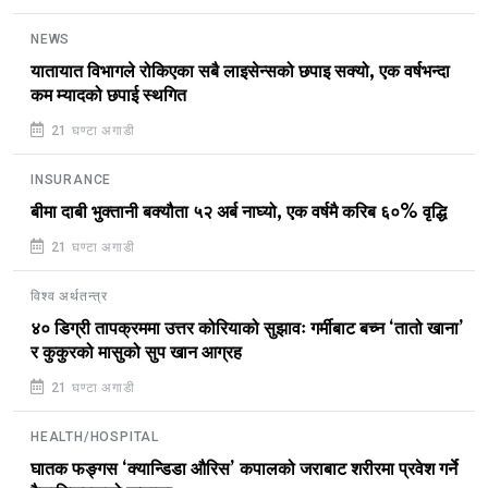
NEWS
यातायात विभागले रोकिएका सबै लाइसेन्सको छपाइ सक्यो, एक वर्षभन्दा
कम म्यादको छपाई स्थगित
21 घण्टा अगाडी
INSURANCE
बीमा दाबी भुक्तानी बक्यौता ५२ अर्ब नाघ्यो, एक वर्षमै करिब ६०% वृद्धि
21 घण्टा अगाडी
विश्व अर्थतन्त्र
४० डिग्री तापक्रममा उत्तर कोरियाको सुझावः गर्मीबाट बच्न ‘तातो खाना’
र कुकुरको मासुको सुप खान आग्रह
21 घण्टा अगाडी
HEALTH/HOSPITAL
घातक फङ्गस ‘क्यान्डिडा औरिस’ कपालको जराबाट शरीरमा प्रवेश गर्ने