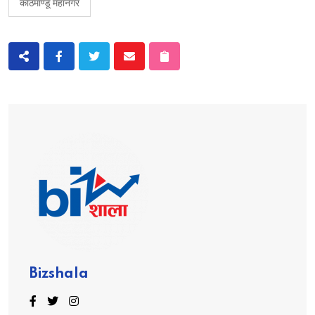
काठमाण्डू महानगर
Bizshala