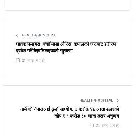
HEALTH/HOSPITAL
घातक फङ्गस ‘क्यान्डिडा औरिस’ कपालको जराबाट शरीरमा
प्रवेश गर्ने वैज्ञानिकहरूको खुलासा
21 घण्टा अगाडी
HEALTH/HOSPITAL
गाभीको नेपाललाई ठूलो सहयोग, ३ करोड ९६ लाख डलरको
खोप र १ करोड ८० लाख डलर अनुदान
21 घण्टा अगाडी