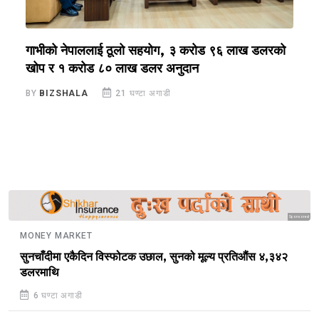
ा
गाभीको नेपाललाई ठूलो सहयोग, ३ करोड ९६ लाख डलरको
ग
खोप र १ करोड ८० लाख डलर अनुदान
ग
BY
BIZSHALA
21 घण्टा अगाडी
B
Sponsored
MONEY MARKET
सुनचाँदीमा एकैदिन विस्फोटक उछाल, सुनको मूल्य प्रतिऔंस ४,३४२
डलरमाथि
6 घण्टा अगाडी