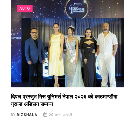
AUTO
े
दिपल प्रस्तुत मिस युनिभर्स नेपाल २०२६ को काठमाण्डौमा
न
ग्रान्ड अडिसन सम्पन्न
स
BY
BIZSHALA
20 घण्टा अगाडी
B