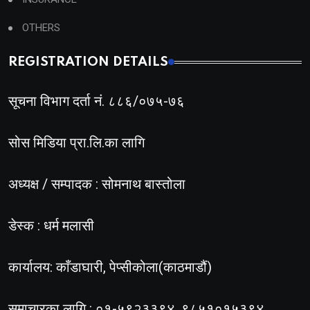
OTHERS
REGISTRATION DETAILS
सूचना विभाग दर्ता नं. ८८६/०७५-७६
सोस मिडिया प्रा.लि.का लागि
अध्यक्ष / सम्पादक : सोमनाथ बास्तोला
डेस्क : धर्म मलासी
कार्यालय: काँडाघारी, पेप्सीकोला(काठमाडौं)
समाचारका लागि : ०१-५९२३३९४, ९८५१०१५३९४,