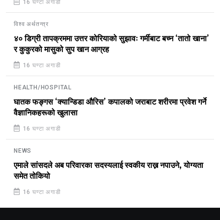
16 घण्टा अगाडी
विश्व अर्थतन्त्र
४० डिग्री तापक्रममा उत्तर कोरियाको सुझावः गर्मीबाट बच्न ‘तातो खाना’
र कुकुरको मासुको सुप खान आग्रह
16 घण्टा अगाडी
HEALTH/HOSPITAL
घातक फङ्गस ‘क्यान्डिडा औरिस’ कपालको जराबाट शरीरमा प्रवेश गर्ने
वैज्ञानिकहरूको खुलासा
16 घण्टा अगाडी
NEWS
एमाले सांसदले अब परिवारका सदस्यलाई स्वकीय राख्न नपाउने, योग्यता
समेत तोकियो
16 घण्टा अगाडी