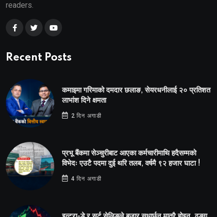
readers.
Recent Posts
कमाइमा गरिमाको दमदार छलाङ, सेयरधनीलाई २० प्रतिशत
लाभांश दिने क्षमता
2 दिन अगाडी
प्रभू बैंकमा सेञ्चुरीबाट आएका कर्मचारीमाथि हदैसम्मको
विभेदः एउटै पदमा दुई थरि तलब, वर्षमै ९२ हजार घाटा !
4 दिन अगाडी
इन्ट्रा-डे र सर्ट सेलिङले बजार सुधार्छन् मात्रै होइन, ढङ्ग