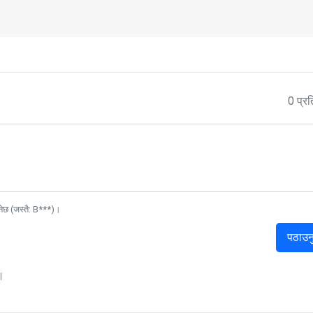
0 प्रत
नेछ (जस्तै: B***)।
पठाउन
।