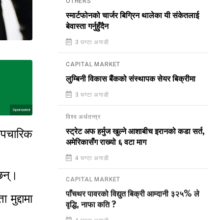
OTHERS
स्मार्टफोनको चार्जर बिग्रिन थालेका यी संकेतलाई
बेवास्ता गर्नुहुँदैन
3 घण्टा अगाडी
CAPITAL MARKET
लुम्बिनी विकास बैंकको संस्थापक सेयर बिक्रीमा
3 घण्टा अगाडी
Sponsored
विश्व अर्थतन्त्र
स्ट्रेट अफ हर्मुज खुल्ने आशाबीच इरानको कडा सर्त,
 औपचारिक
अमेरिकासँग राख्यो ६ वटा माग
4 घण्टा अगाडी
नेछन्।
CAPITAL MARKET
पाँचथर पावरको विद्युत बिक्री आम्दानी ३२५% ले
 मुद्दामा
वृद्धि, नाफा कति ?