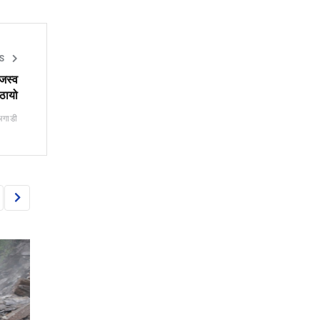
S
ाजस्व
ठायो
अगाडी
NEWS
NEWS