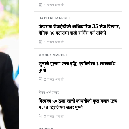
1 घण्टा अगाडी
CAPITAL MARKET
पोखरामा बीवाईडीको आधिकारिक 3S सेवा विस्तार,
दैनिक १६ वटासम्म गाडी सर्भिस गर्न सकिने
1 घण्टा अगाडी
MONEY MARKET
सुनको मूल्यमा उच्च वृद्धि, प्रतितोला ३ लाखमाथि
पुग्यो
2 घण्टा अगाडी
विश्व अर्थतन्त्र
विश्वका ५० ठूला खानी कम्पनीको कुल बजार मूल्य
२.१७ ट्रिलियन डलर पुग्यो
3 घण्टा अगाडी