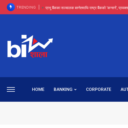
TRENDING
प्रभू बैंकका सञ्चालक बस्नेतमाथि राष्ट्र बैंकको ‘कन्सर्न’, प्रवक
इन्ट्रा-डे र सर्ट सेलिङले बजार सुधार्छन् मात्रै होइन, ढ
प्रभू बैंकमा सेञ्चुरीबाट आएका कर्मचारीमाथि हदैसम्मको विभेदः 
कमाइमा गरिमाको दमदार छलाङ, सेयरधनीलाई २०
प्रभु बैंकमा रमिता : सर्वसाधारणबाट छिरेका बस्नेत संस्था
HOME
BANKING
CORPORATE
AU