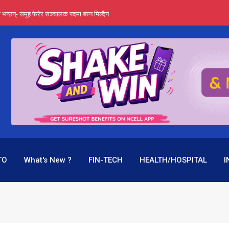
्ता भन्छन्- समूह फेरेर सञ्चालक पदमा बस्न मिल्दैन
ङ्ग पुगेन भने ध्वस्त पनि बनाउन सक्छन् !
एउटै पदमा दुई थरि तलब, वर्षमै ९२ हजार घाटा !
 प्रतिशत लाभांश दिने क्षमता
पक बनेर निरन्तर, राष्ट्र बैंक किन मौन ?
TO
What's New ?
FIN-TECH
HEALTH/HOSPITAL
I