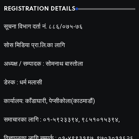
REGISTRATION DETAILS
सूचना विभाग दर्ता नं. ८८६/०७५-७६
सोस मिडिया प्रा.लि.का लागि
अध्यक्ष / सम्पादक : सोमनाथ बास्तोला
डेस्क : धर्म मलासी
कार्यालय: काँडाघारी, पेप्सीकोला(काठमाडौं)
समाचारका लागि : ०१-५९२३३९४, ९८५१०१५३९४,
विज्ञापनका लागि सम्पर्क : ०१-४९९३१९७, ९७०३०११६२६