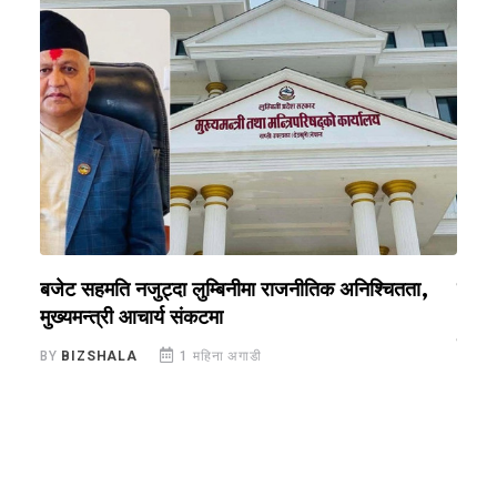
बजेट सहमति नजुट्दा लुम्बिनीमा राजनीतिक अनिश्चितता,
कोशी 
मुख्यमन्त्री आचार्य संकटमा
अडान,
संकट
BY
BIZSHALA
1 महिना अगाडी
BY
B