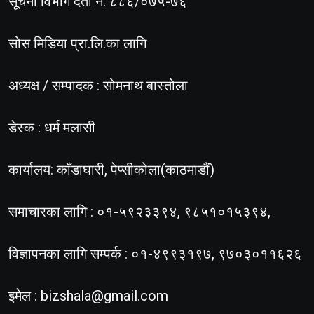
सूचना विभाग दर्ता नं. ८८६/०७५-७६
सोस मिडिया प्रा.लि.का लागि
अध्यक्ष / सम्पादक : सोमनाथ बास्तोला
डेस्क : धर्म मलासी
कार्यालय: काँडाघारी, पेप्सीकोला(काठमाडौं)
समाचारका लागि : ०१-५९२३३९४, ९८५१०१५३९४,
विज्ञापनका लागि सम्पर्क : ०१-४९९३१९७, ९७०३०११६२६
इमेल :
bizshala@gmail.com