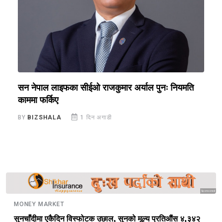
सन नेपाल लाइफका सीईओ राजकुमार अर्याल पुनः नियमति
ब
काममा फर्किए
र
BY
BIZSHALA
1 दिन अगाडी
B
Sponsored
MONEY MARKET
सुनचाँदीमा एकैदिन विस्फोटक उछाल, सुनको मूल्य प्रतिऔंस ४,३४२