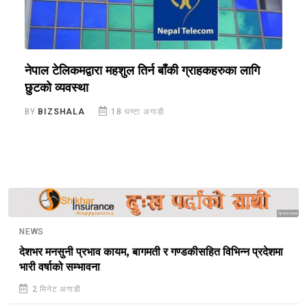
०
नेपाल टेलिकमद्वारा महशुल तिर्न बाँकी ग्राहकहरुका लागि
श
छुटको व्यवस्था
B
BY
BIZSHALA
18 घण्टा अगाडी
Sponsored
NEWS
देशभर मनसुनी प्रभाव कायम, बागमती र गण्डकीसहित विभिन्न प्रदेशमा
भारी वर्षाको सम्भावना
2 मिनेट अगाडी