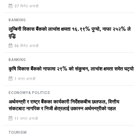
37 मिनेट अगाडी
BANKING
लुम्बिनी विकास बैंकको लाभांश क्षमता १६.९९% पुग्यो, नाफा २५२% ले
वृद्धि
56 मिनेट अगाडी
BANKING
कृषि विकास बैंकको नाफामा २९% को संकुचन, लाभांश क्षमता समेत घट्यो
1 घण्टा अगाडी
ECONOMY& POLITICS
अर्थमन्त्री र राष्ट्र बैंकका कार्यकारी निर्देशकबीच छलफल, वित्तीय
संकटबाट नागरिक र निजी क्षेत्रलाई उकास्न अर्थमन्त्रीको पहल
11 घण्टा अगाडी
TOURISM