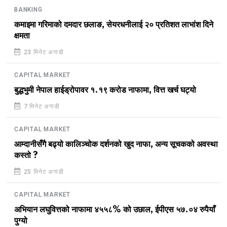
BANKING
कमाइमा गरिमाको दमदार छलाङ, सेयरधनीलाई २० प्रतिशत लाभांश दिने
क्षमता
23 मिनेट अगाडी
CAPITAL MARKET
बुद्धभुमी नेपाल हाईड्रोपावर १.१९ करोड नाफामा, वित्त खर्च घट्यो
7 मिनेट अगाडी
CAPITAL MARKET
आम्दानीसँगै बढ्यो कालिञ्चोक दर्शनको खुद नाफा, अन्य सूचकको अवस्था
कस्तो ?
25 मिनेट अगाडी
CAPITAL MARKET
अभियान लघुवित्तको नाफामा ४५५८% को उछाल, ईपीएस ५७.०४ रुपैयाँ
पुग्यो