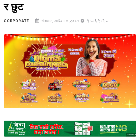
र छुट
18:32:28
CORPORATE
सोमबार, आश्विन ७,२०८१
Sponsored