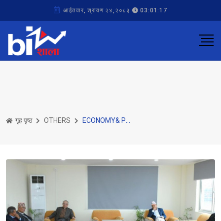
आईतवार, श्रावण २४,२०८३
03:01:17
गृह पृष्ठ
OTHERS
ECONOMY& POLITICS