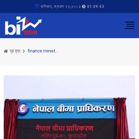
शनिबार, श्रावण २३,२०८३
01:39:43
गृह पृष्ठ
finance ministry