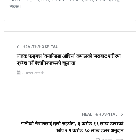
सक्छ।
HEALTH/HOSPITAL
घातक फङ्गस ‘क्यान्डिडा औरिस’ कपालको जराबाट शरीरमा
प्रवेश गर्ने वैज्ञानिकहरूको खुलासा
6 घण्टा अगाडी
HEALTH/HOSPITAL
गाभीको नेपाललाई ठूलो सहयोग, ३ करोड ९६ लाख डलरको
खोप र १ करोड ८० लाख डलर अनुदान