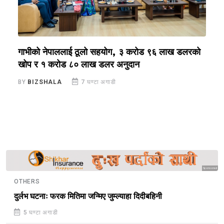
ा
गाभीको नेपाललाई ठूलो सहयोग, ३ करोड ९६ लाख डलरको
ग
खोप र १ करोड ८० लाख डलर अनुदान
ग
BY
BIZSHALA
7 घण्टा अगाडी
B
Sponsored
OTHERS
दुर्लभ घटनाः फरक मितिमा जन्मिए जुम्ल्याहा दिदीबहिनी
5 घण्टा अगाडी