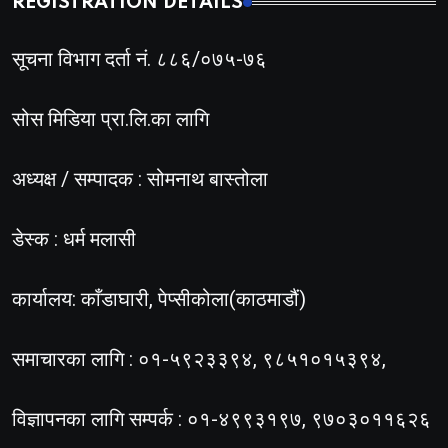
REGISTRATION DETAILS
सूचना विभाग दर्ता नं. ८८६/०७५-७६
सोस मिडिया प्रा.लि.का लागि
अध्यक्ष / सम्पादक : सोमनाथ बास्तोला
डेस्क : धर्म मलासी
कार्यालय: काँडाघारी, पेप्सीकोला(काठमाडौं)
समाचारका लागि : ०१-५९२३३९४, ९८५१०१५३९४,
विज्ञापनका लागि सम्पर्क : ०१-४९९३१९७, ९७०३०११६२६