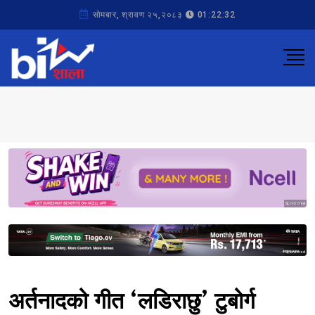
सोमबार, श्रावण २५,२०८३
01:22:32
Sponsored
Sponsored
अर्तनादको गीत ‘लडिराछु’ टुबोर्ग