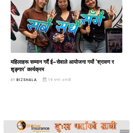
महिलाहरू सम्मान गर्दै ई–सेवाले आयोजना गर्यो ‘श्रावण र
स
शृङ्गार’ कार्यक्रम
घ
स
BY
BIZSHALA
19 घण्टा अगाडी
B
Sponsored