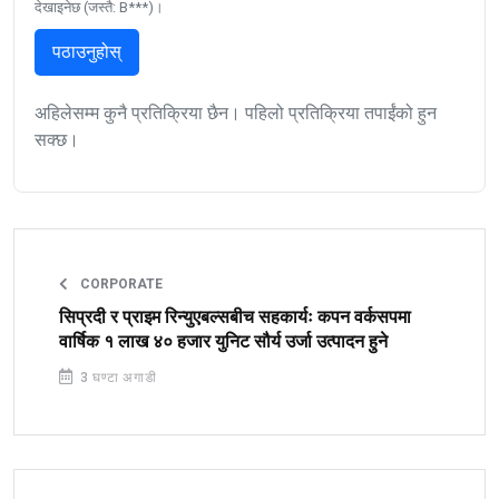
देखाइनेछ (जस्तै: B***)।
पठाउनुहोस्
अहिलेसम्म कुनै प्रतिक्रिया छैन। पहिलो प्रतिक्रिया तपाईंको हुन
सक्छ।
CORPORATE
सिप्रदी र प्राइम रिन्युएबल्सबीच सहकार्यः कपन वर्कसपमा
वार्षिक १ लाख ४० हजार युनिट सौर्य उर्जा उत्पादन हुने
3 घण्टा अगाडी