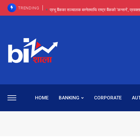
TRENDING
प्रभू बैंकका सञ्चालक बस्नेतमाथि राष्ट्र बैंकको ‘कन्सर्न’, प्रवक
इन्ट्रा-डे र सर्ट सेलिङले बजार सुधार्छन् मात्रै होइन, ढ
प्रभू बैंकमा सेञ्चुरीबाट आएका कर्मचारीमाथि हदैसम्मको विभेदः 
कमाइमा गरिमाको दमदार छलाङ, सेयरधनीलाई २०
प्रभु बैंकमा रमिता : सर्वसाधारणबाट छिरेका बस्नेत संस्था
HOME
BANKING
CORPORATE
AU