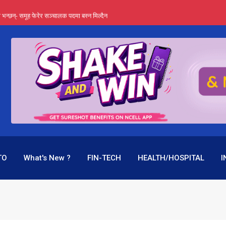
्ता भन्छन्- समूह फेरेर सञ्चालक पदमा बस्न मिल्दैन
ङ्ग पुगेन भने ध्वस्त पनि बनाउन सक्छन् !
एउटै पदमा दुई थरि तलब, वर्षमै ९२ हजार घाटा !
 प्रतिशत लाभांश दिने क्षमता
पक बनेर निरन्तर, राष्ट्र बैंक किन मौन ?
TO
What's New ?
FIN-TECH
HEALTH/HOSPITAL
I