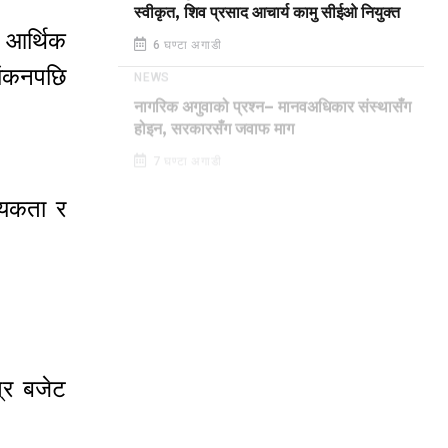
स्वीकृत, शिव प्रसाद आचार्य कामु सीईओ नियुक्त
 आर्थिक
6 घण्टा अगाडी
यांकनपछि
NEWS
नागरिक अगुवाको प्रश्न– मानवअधिकार संस्थासँग
होइन, सरकारसँग जवाफ माग
7 घण्टा अगाडी
्यकता र
्र बजेट