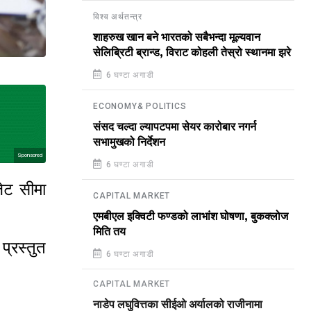
विश्व अर्थतन्त्र
शाहरुख खान बने भारतको सबैभन्दा मूल्यवान
सेलिब्रिटी ब्रान्ड, विराट कोहली तेस्रो स्थानमा झरे
6 घण्टा अगाडी
ECONOMY& POLITICS
संसद चल्दा ल्यापटपमा सेयर कारोबार नगर्न
सभामुखको निर्देशन
Sponsored
6 घण्टा अगाडी
ेट सीमा
CAPITAL MARKET
एमबीएल इक्विटी फण्डको लाभांश घोषणा, बुकक्लोज
मिति तय
प्रस्तुत
6 घण्टा अगाडी
CAPITAL MARKET
नाडेप लघुवित्तका सीईओ अर्यालको राजीनामा