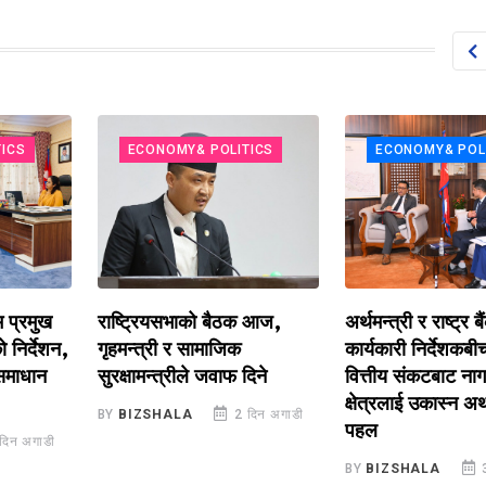
ECONOMY& POLITICS
ECONOMY& POLITIC
मुख
राष्ट्रियसभाको बैठक आज,
अर्थमन्त्री र राष्ट्र बैंकका
देशन,
गृहमन्त्री र सामाजिक
कार्यकारी निर्देशकबीच 
ान
सुरक्षामन्त्रीले जवाफ दिने
वित्तीय संकटबाट नागरिक 
क्षेत्रलाई उकास्न अर्थमन्त
BY
BIZSHALA
2 दिन अगाडी
पहल
ाडी
BY
BIZSHALA
3 दिन 