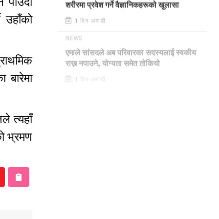
न पाउँदा
शरीरमा प्रवेश गर्ने वैज्ञानिकहरूको खुलासा
 उहाँको
1 दिन अगाडी
NEWS
प्राथमिक
एमाले सांसदले अब परिवारका सदस्यलाई स्वकीय
राख्न नपाउने, योग्यता समेत तोकियो
 बारेमा
1 दिन अगाडी
े त्यहाँ
को भ्रमण