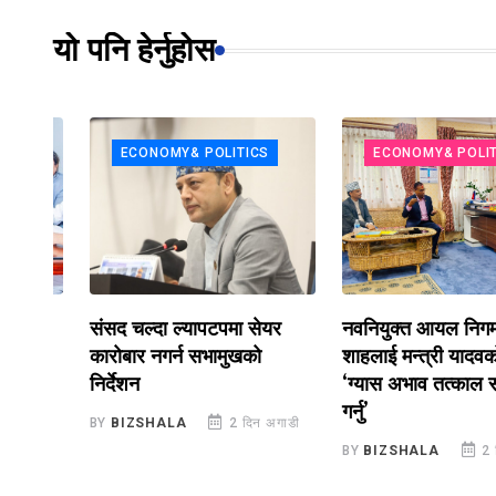
यो पनि हेर्नुहोस
ECONOMY& POLITICS
ECONOMY& POLITICS
संसद चल्दा ल्यापटपमा सेयर
नवनियुक्त आयल निगम प्र
कारोबार नगर्न सभामुखको
शाहलाई मन्त्री यादवको निर्
ोट
निर्देशन
‘ग्यास अभाव तत्काल समाध
गर्नु’
डी
BY
BIZSHALA
2 दिन अगाडी
BY
BIZSHALA
2 दिन अग