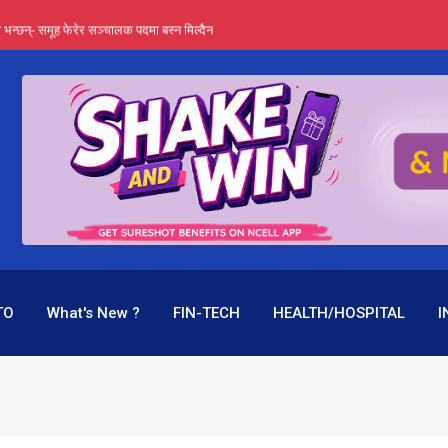
्ता भन्छन्- समूह फेरेर सञ्चालक पदमा बस्न मिल्दैन
ङ्ग पुगेन भने ध्वस्त पनि बनाउन सक्छन् !
एउटै पदमा दुई थरि तलब, वर्षमै ९२ हजार घाटा !
 प्रतिशत लाभांश दिने क्षमता
पक बनेर निरन्तर, राष्ट्र बैंक किन मौन ?
TO
What's New ?
FIN-TECH
HEALTH/HOSPITAL
I