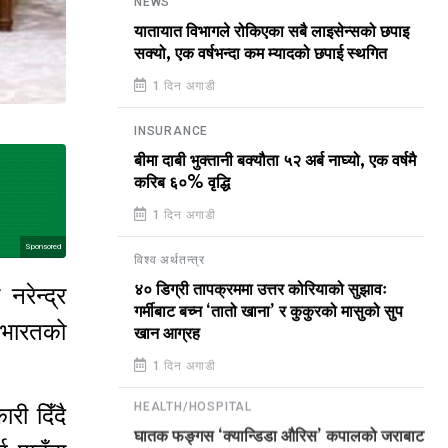
NEWS
यातायात विभागले रोकिएका सबै लाइसेन्सको छपाइ
सक्यो, एक वर्षभन्दा कम म्यादको छपाई स्थगित
1 दिन अगाडी
INSURANCE
बीमा दाबी भुक्तानी बक्यौता ५२ अर्ब नाघ्यो, एक वर्षमै
करिब ६०% वृद्धि
1 दिन अगाडी
Sponsored
विश्व अर्थतन्त्र
४० डिग्री तापक्रममा उत्तर कोरियाको सुझावः
नरेन्द्र
गर्मीबाट बच्न ‘तातो खाना’ र कुकुरको मासुको सुप
 भारतको
खान आग्रह
1 दिन अगाडी
री दिँदै
HEALTH/HOSPITAL
घातक फङ्गस ‘क्यान्डिडा औरिस’ कपालको जराबाट