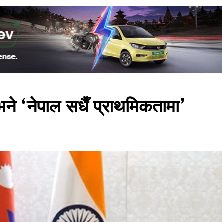
भने ‘नेपाल सधैँ प्राथमिकतामा’