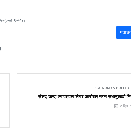
नेछ (जस्तै: B***)।
पठाउन
।
ECONOMY& POLITI
संसद चल्दा ल्यापटपमा सेयर कारोबार नगर्न सभामुखको निर
2 दिन 