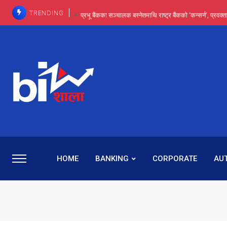
TRENDING
प्रभू बैंकका सञ्चालक बस्नेतमाथि राष्ट्र बैंकको ‘कन्सर्न’, प्रवक
इन्ट्रा-डे र सर्ट सेलिङले बजार सुधार्छन् मात्रै होइन, ढ
प्रभू बैंकमा सेञ्चुरीबाट आएका कर्मचारीमाथि हदैसम्मको विभेदः 
कमाइमा गरिमाको दमदार छलाङ, सेयरधनीलाई २०
प्रभु बैंकमा रमिता : सर्वसाधारणबाट छिरेका बस्नेत संस्था
HOME
BANKING
CORPORATE
AU