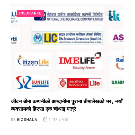
INSURANCE
जीवन बीमा कम्पनीको आम्दानीमा पुराना बीमालेखको भर, नयाँ
ब
व्यवसायको हिस्सा एक चौथाइ मात्रै
स
BY
BIZSHALA
1 दिन अगाडी
B