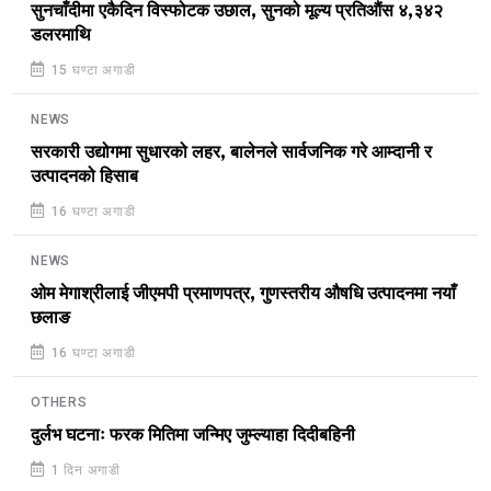
सुनचाँदीमा एकैदिन विस्फोटक उछाल, सुनको मूल्य प्रतिऔंस ४,३४२
डलरमाथि
15 घण्टा अगाडी
NEWS
सरकारी उद्योगमा सुधारको लहर, बालेनले सार्वजनिक गरे आम्दानी र
उत्पादनको हिसाब
16 घण्टा अगाडी
NEWS
ओम मेगाश्रीलाई जीएमपी प्रमाणपत्र, गुणस्तरीय औषधि उत्पादनमा नयाँ
छलाङ
16 घण्टा अगाडी
OTHERS
दुर्लभ घटनाः फरक मितिमा जन्मिए जुम्ल्याहा दिदीबहिनी
1 दिन अगाडी