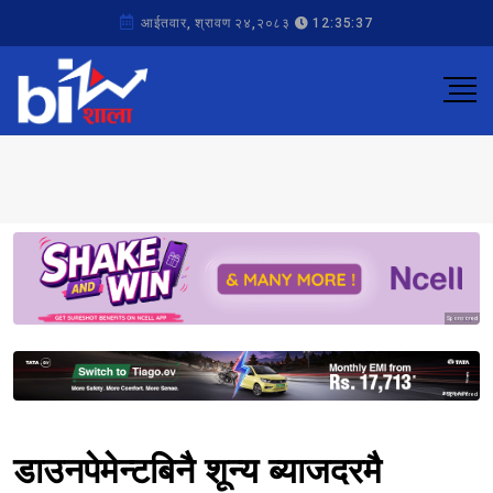
आईतवार, श्रावण २४,२०८३
12:35:37
Sponsored
Sponsored
डाउनपेमेन्टबिनै शून्य ब्याजदरमै