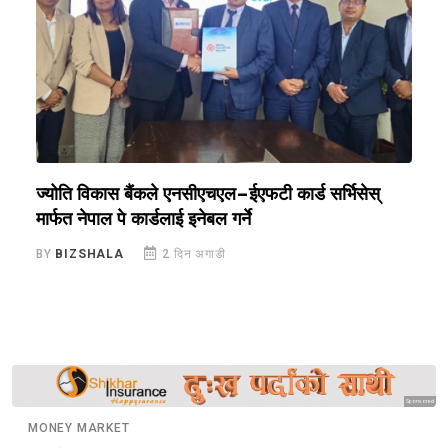
ज्योति विकास बैंकले एनसीएचएल–ईएफटी कार्ड सर्भिसेस्
ए
मार्फत नेपाल पे कार्डलाई इनेबल गर्ने
प
BY
BIZSHALA
2 दिन अगाडी
B
Sponsored
MONEY MARKET