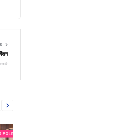
CS
्देशन
अगाडी
S
ECONOMY& POLITICS
ECONOMY& POLITI