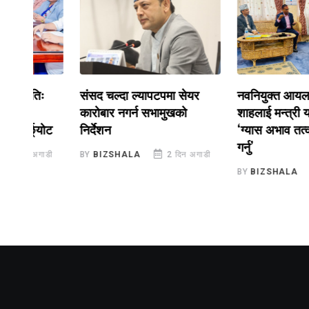
संसद चल्दा ल्यापटपमा सेयर
नवनियुक्त आयल निगम प्र
कारोबार नगर्न सभामुखको
शाहलाई मन्त्री यादवको निर्
ोट
निर्देशन
‘ग्यास अभाव तत्काल समाध
गर्नु’
डी
BY
BIZSHALA
2 दिन अगाडी
BY
BIZSHALA
2 दिन अग