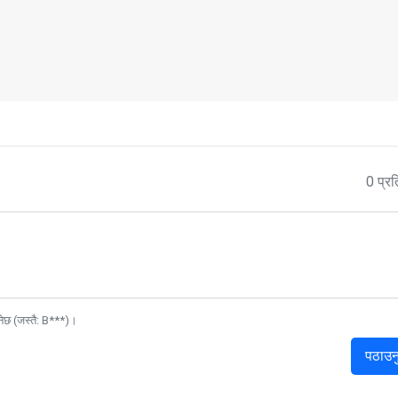
0 प्रत
नेछ (जस्तै: B***)।
पठाउन