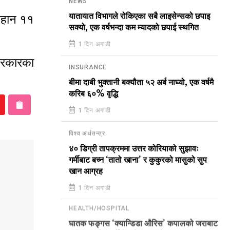
NEWS
यातायात विभागले रोकिएका सबै लाइसेन्सको छपाइ
बिहान ११
सक्यो, एक वर्षभन्दा कम म्यादको छपाई स्थगित
1 दिन अगाडी
सरकारका
INSURANCE
बीमा दाबी भुक्तानी बक्यौता ५२ अर्ब नाघ्यो, एक वर्षमै
करिब ६०% वृद्धि
1 दिन अगाडी
विश्व अर्थतन्त्र
४० डिग्री तापक्रममा उत्तर कोरियाको सुझावः
गर्मीबाट बच्न ‘तातो खाना’ र कुकुरको मासुको सुप
खान आग्रह
1 दिन अगाडी
HEALTH/HOSPITAL
घातक फङ्गस ‘क्यान्डिडा औरिस’ कपालको जराबाट