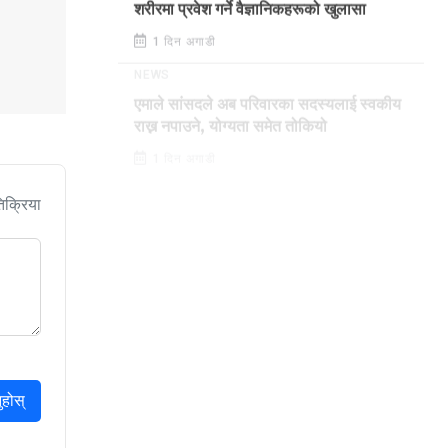
शरीरमा प्रवेश गर्ने वैज्ञानिकहरूको खुलासा
1 दिन अगाडी
NEWS
एमाले सांसदले अब परिवारका सदस्यलाई स्वकीय
राख्न नपाउने, योग्यता समेत तोकियो
1 दिन अगाडी
िक्रिया
ुहोस्