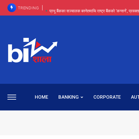
TRENDING
प्रभू बैंकका सञ्चालक बस्नेतमाथि राष्ट्र बैंकको ‘कन्सर्न’, प्रवक
इन्ट्रा-डे र सर्ट सेलिङले बजार सुधार्छन् मात्रै होइन, ढ
प्रभू बैंकमा सेञ्चुरीबाट आएका कर्मचारीमाथि हदैसम्मको विभेदः 
कमाइमा गरिमाको दमदार छलाङ, सेयरधनीलाई २०
प्रभु बैंकमा रमिता : सर्वसाधारणबाट छिरेका बस्नेत संस्था
HOME
BANKING
CORPORATE
AU