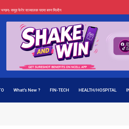
्ता भन्छन्- समूह फेरेर सञ्चालक पदमा बस्न मिल्दैन
ङ्ग पुगेन भने ध्वस्त पनि बनाउन सक्छन् !
एउटै पदमा दुई थरि तलब, वर्षमै ९२ हजार घाटा !
 प्रतिशत लाभांश दिने क्षमता
पक बनेर निरन्तर, राष्ट्र बैंक किन मौन ?
TO
What's New ?
FIN-TECH
HEALTH/HOSPITAL
I