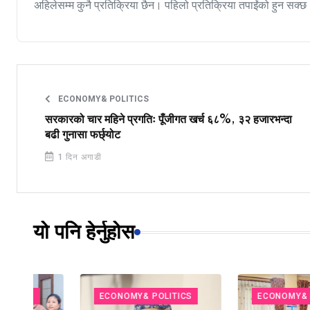
अहिलेसम्म कुनै प्रतिक्रिया छैन। पहिलो प्रतिक्रिया तपाईंको हुन सक्छ
ECONOMY& POLITICS
सरकारको चार महिने प्रगतिः पूँजीगत खर्च ६८%, ३२ हजारभन्दा
बढी गुनासा फर्छ्योट
1 दिन अगाडी
यो पनि हेर्नुहोस
ECONOMY& POLITICS
ECONOMY& POLITICS