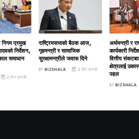
मुख
राष्ट्रियसभाको बैठक आज,
अर्थमन्त्री र राष्ट्र बैंकका
देशन,
गृहमन्त्री र सामाजिक
कार्यकारी निर्देशकबीच 
ान
सुरक्षामन्त्रीले जवाफ दिने
वित्तीय संकटबाट नागरिक 
क्षेत्रलाई उकास्न अर्थमन्त
BY
BIZSHALA
2 दिन अगाडी
पहल
ाडी
BY
BIZSHALA
2 दिन 