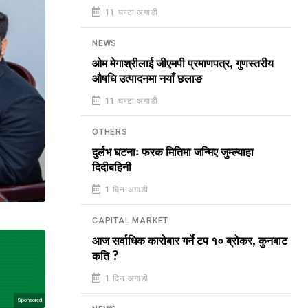
11 घण्टा अगाडी
NEWS
ओम मेगाश्रीलाई जीएमपी प्रमाणपत्र, गुणस्तरीय
औषधि उत्पादनमा नयाँ छलाङ
11 घण्टा अगाडी
OTHERS
दुर्लभ घटनाः फरक मितिमा जन्मिए जुम्ल्याहा
दिदीबहिनी
1 दिन अगाडी
CAPITAL MARKET
आज सर्वाधिक कारोबार गर्ने टप १० ब्रोकर, कुनबाट
कति ?
1 दिन अगाडी
Sponsored