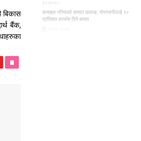
BANKING
मी बिकास
कमाइमा गरिमाको दमदार छलाङ, सेयरधनीलाई २०
र्थ बैंक,
प्रतिशत लाभांश दिने क्षमता
्थाहरुका
1 घण्टा अगाडी