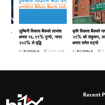
ाङ,
लुम्बिनी विकास बैंकको लाभांश
कृषि विकास बैंकको नाफामा
क्षमता १६.९९% पुग्यो, नाफा
२९% को संकुचन, लाभांश
२५२% ले वृद्धि
क्षमता समेत घट्यो
ाडी
BY
BIZSHALA
2 घण्टा अगाडी
BY
BIZSHALA
2 घण्टा 
Recent P