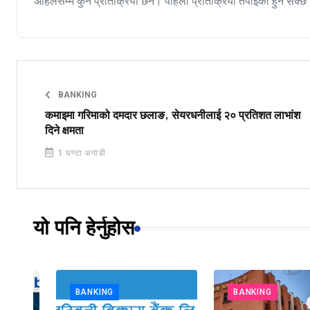
अहिलेसम्म कुनै प्रतिक्रिया छैन। पहिलो प्रतिक्रिया तपाईंको हुन सक्छ
BANKING
कमाइमा गरिमाको दमदार छलाङ, सेयरधनीलाई २० प्रतिशत लाभांश
दिने क्षमता
1 घण्टा अगाडी
यो पनि हेर्नुहोस
BANKING
BANKING