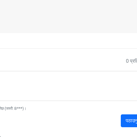
0 प्रत
नेछ (जस्तै: B***)।
पठाउन