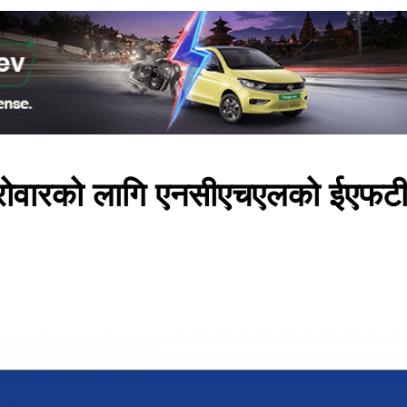
 कारोवारको लागि एनसीएचएलको ईएफटी