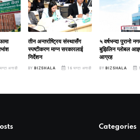
तीन अन्तर्राष्ट्रिय संस्थासँग
५ वर्षभन्दा पुरानो नगद ला
स्पष्टीकरण माग्न सरकारलाई
बुझिलिन ग्लोबल आइएमई ब
निर्देशन
आग्रह
अगाडी
BY
BIZSHALA
16 घण्टा अगाडी
BY
BIZSHALA
1 दिन 
osts
Categories