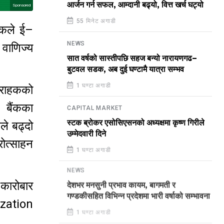
आर्जन गर्न सफल, आम्दानी बढ्यो, वित्त खर्च घट्यो
Sponsored
55 मिनेट अगाडी
ंकले ई–
NEWS
 वाणिज्य
सात वर्षको सास्तीपछि सहज बन्यो नारायणगढ–
बुटवल सडक, अब दुई घण्टामै यात्रा सम्भव
1 घण्टा अगाडी
्राहकको
 बैंकका
CAPITAL MARKET
स्टक ब्रोकर एसोसिएसनको अध्यक्षमा कृष्ण गिरीले
ले बढ्दो
उम्मेदवारी दिने
ोत्साहन
1 घण्टा अगाडी
NEWS
कारोबार
देशभर मनसुनी प्रभाव कायम, बागमती र
गण्डकीसहित विभिन्न प्रदेशमा भारी वर्षाको सम्भावना
ization
1 घण्टा अगाडी