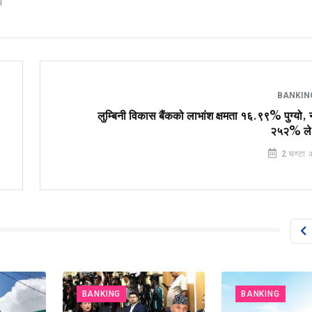
।
BANKI
लुम्बिनी विकास बैंकको लाभांश क्षमता १६.९९% पुग्यो,
२५२% ले व
2 घण्टा 
BANKING
BANKING