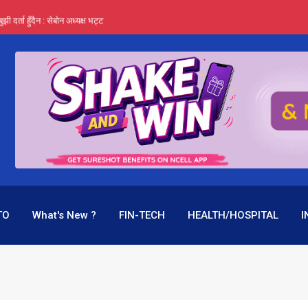
र्ता हुँदैन : सेबोन अध्यक्ष भट्ट
‍यो हिमालयन रिइन्स्योरेन्सले
 महाप्रसाद ‘योग्य’ !
्ता भन्छन्- समूह फेरेर सञ्चालक पदमा बस्न मिल्दैन
ागिर परिवर्तनको प्रयास पनि असफल
TO
What's New ?
FIN-TECH
HEALTH/HOSPITAL
I