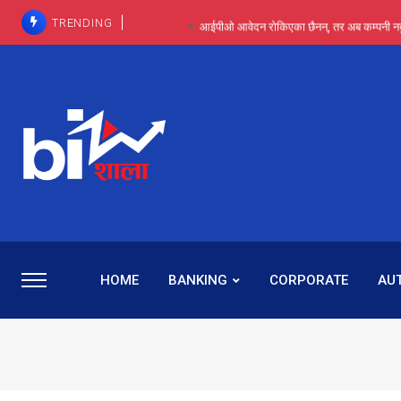
TRENDING
आईपीओ आवेदन रोकिएका छैनन्, तर अब कम्पनी नबुझी द
प्राविधिक रूपमा रिट जित्यो, कानूनी लडाइँ हार्
पाँच वर्षसम्म अदालत मौन, पद सकिएपछि
प्रभू बैंकका सञ्चालक बस्नेतमाथि राष्ट्र बैंकको ‘कन्सर्न’, प्रवक
५-६ वर्षदेखि बढुवा नहुँदा निराश थिइन् रश्मी, ज
HOME
BANKING
CORPORATE
AU