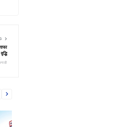
NG
 नाफा
ृद्धि
अगाडी
BANKING
BANKING