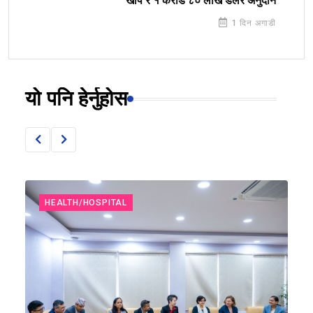
खोप र १ करोड ८० लाख डलर अनुदान
1 दिन अगाडी
यो पनि हेर्नुहोस
HEALTH/HOSPITAL