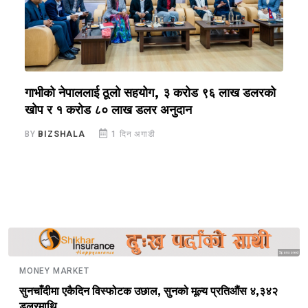
ा
गाभीको नेपाललाई ठूलो सहयोग, ३ करोड ९६ लाख डलरको
ग
खोप र १ करोड ८० लाख डलर अनुदान
ग
BY
BIZSHALA
1 दिन अगाडी
B
Sponsored
MONEY MARKET
सुनचाँदीमा एकैदिन विस्फोटक उछाल, सुनको मूल्य प्रतिऔंस ४,३४२
डलरमाथि