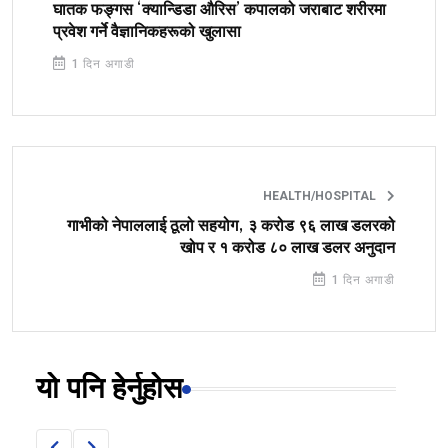
घातक फङ्गस ‘क्यान्डिडा औरिस’ कपालको जराबाट शरीरमा
प्रवेश गर्ने वैज्ञानिकहरूको खुलासा
1 दिन अगाडी
HEALTH/HOSPITAL
गाभीको नेपाललाई ठूलो सहयोग, ३ करोड ९६ लाख डलरको
खोप र १ करोड ८० लाख डलर अनुदान
1 दिन अगाडी
यो पनि हेर्नुहोस