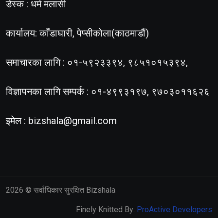
डेस्क : धर्म मलासी
कार्यालय: काँडाघारी, पेप्सीकोला(काठमाडौं)
समाचारका लागि : ०१-५९२३३९४, ९८५१०१५३९४,
विज्ञापनका लागि सम्पर्क : ०१-४९९३१९७, ९७०३०११६२६
इमेल :
bizshala@gmail.com
2026
© सर्वाधिकार सुरक्षित Bizshala
Finely Knitted By:
ProActive Developers