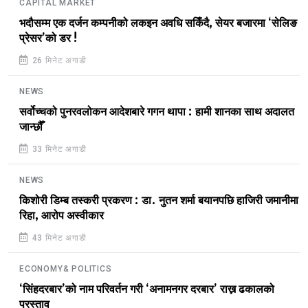
CAPITAL MARKET
भदौसम्म एक दर्जन कम्पनीको लकइन अवधि सकिँदै, सेयर बजारमा ‘सेलिङ
प्रेसर’को डर !
26 मिनेट अगाडी
NEWS
सर्वोच्चको पुनरवलोकन आदेशबारे गगन थापा : हामी शानका साथ अदालत
जान्छौँ
33 मिनेट अगाडी
NEWS
किशोरी डिम्ब तस्करी प्रकरण : डा. नुतन शर्मा बयानपछि हाजिरी जमानीमा
रिहा, आरोप अस्वीकार
43 मिनेट अगाडी
ECONOMY& POLITICS
‘सिंहदरबार’को नाम परिवर्तन गरी ‘अनामनगर दरबार’ राख्न ढकालको
प्रस्ताव