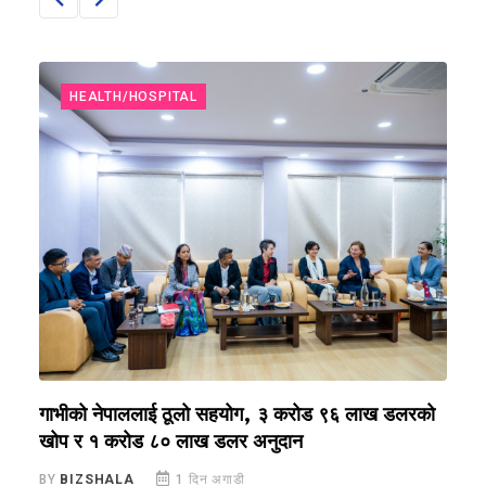
HEALTH/HOSPITAL
ा
गाभीको नेपाललाई ठूलो सहयोग, ३ करोड ९६ लाख डलरको
ग
खोप र १ करोड ८० लाख डलर अनुदान
ग
BY
BIZSHALA
1 दिन अगाडी
B