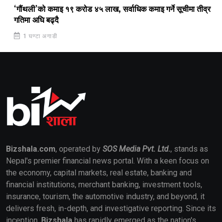
‘गौंथली’को कमाइ १९ करोड ४५ लाख, सर्वाधिक कमाइ गर्ने सूचीमा तीव्र
गतिमा अघि बढ्दै
1 घण्टा अगाडी
Bizshala.com
, operated by
SOS Media Pvt. Ltd.
, stands as
Nepal's premier financial news portal. With a keen focus on
the economy, capital markets, real estate, banking and
financial institutions, merchant banking, investment tools,
insurance, tourism, the automotive industry, and beyond, it
delivers fresh, in-depth, and investigative reporting. Since its
inception,
Bizshala
has rapidly emerged as the nation's