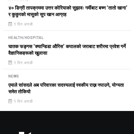
४० डिग्री तापक्रममा उत्तर कोरियाको सुझावः गर्मीबाट बच्न ‘तातो खाना’
र कुकुरको मासुको सुप खान आग्रह
1 दिन अगाडी
HEALTH/HOSPITAL
घातक फङ्गस ‘क्यान्डिडा औरिस’ कपालको जराबाट शरीरमा प्रवेश गर्ने
वैज्ञानिकहरूको खुलासा
1 दिन अगाडी
NEWS
एमाले सांसदले अब परिवारका सदस्यलाई स्वकीय राख्न नपाउने, योग्यता
समेत तोकियो
1 दिन अगाडी