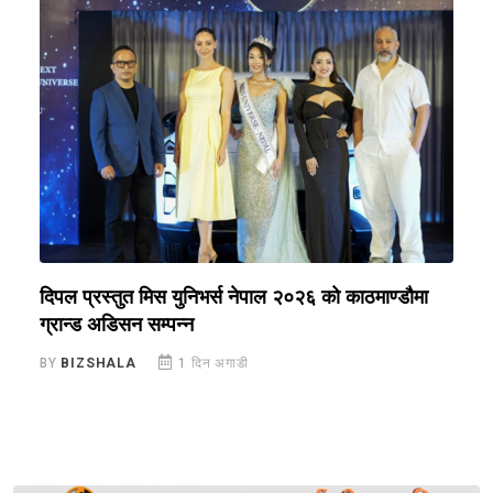
े
दिपल प्रस्तुत मिस युनिभर्स नेपाल २०२६ को काठमाण्डौमा
न
ग्रान्ड अडिसन सम्पन्न
स
BY
BIZSHALA
1 दिन अगाडी
B