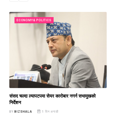
ECONOMY& POLITICS
संसद चल्दा ल्यापटपमा सेयर कारोबार नगर्न सभामुखको
न
निर्देशन
न
BY
BIZSHALA
1 दिन अगाडी
B