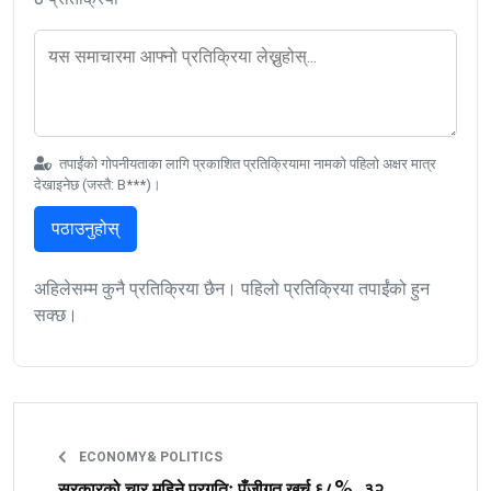
तपाईंको गोपनीयताका लागि प्रकाशित प्रतिक्रियामा नामको पहिलो अक्षर मात्र
देखाइनेछ (जस्तै: B***)।
पठाउनुहोस्
अहिलेसम्म कुनै प्रतिक्रिया छैन। पहिलो प्रतिक्रिया तपाईंको हुन
सक्छ।
ECONOMY& POLITICS
सरकारको चार महिने प्रगतिः पूँजीगत खर्च ६८%, ३२