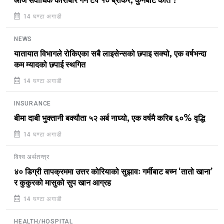
आज सर्वाधिक कारोबार गर्ने टप १० ब्रोकर, कुनबाट कति ?
14 घण्टा अगाडी
NEWS
यातायात विभागले रोकिएका सबै लाइसेन्सको छपाइ सक्यो, एक वर्षभन्दा
कम म्यादको छपाई स्थगित
14 घण्टा अगाडी
INSURANCE
बीमा दाबी भुक्तानी बक्यौता ५२ अर्ब नाघ्यो, एक वर्षमै करिब ६०% वृद्धि
14 घण्टा अगाडी
विश्व अर्थतन्त्र
४० डिग्री तापक्रममा उत्तर कोरियाको सुझावः गर्मीबाट बच्न ‘तातो खाना’
र कुकुरको मासुको सुप खान आग्रह
14 घण्टा अगाडी
HEALTH/HOSPITAL