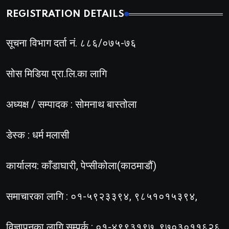
REGISTRATION DETAILS
सूचना विभाग दर्ता नं. ८८६/०७५-७६
सोस मिडिया प्रा.लि.का लागि
अध्यक्ष / सम्पादक : सोमनाथ बास्तोला
डेस्क : धर्म मलासी
कार्यालय: काँडाघारी, पेप्सीकोला(काठमाडौं)
समाचारका लागि : ०१-५९२३३९४, ९८५१०१५३९४,
विज्ञापनका लागि सम्पर्क : ०१-४९९३१९७, ९७०३०११६२६