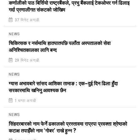
कर्णालीको पाठ बिर्सियो राष्ट्रबैंकले, प्रभु बैंकलाई टेकओभर गर्न ढिलाइ
गर्दा प्रणालीगत संकटको जोखिम
37 मिनेट अगाडी
NEWS
चिकित्सक र नर्समाथि हातपातपछि पलाँता अस्पतालको सेवा
अनिश्चितकालका लागि बन्द
29 मिनेट अगाडी
NEWS
ग्यास अभावबारे सांसद आशिका तामाङ : एक–दुई दिन ढिला हुँदा
सरकारमाथि खनिनु आवश्यक छैन
1 घण्टा अगाडी
NEWS
सिंहदरबारको नाम फेर्ने ढकालको प्रस्तावमा राप्रपा प्रवक्ता श्रेष्ठको
कटाक्ष तपाईँको नाम ‘गोबर’ राखे हुन्न ?