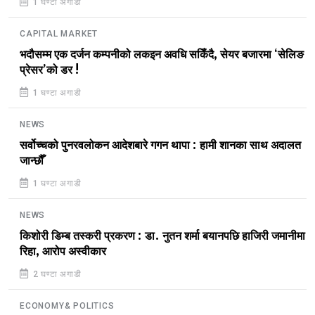
1 घण्टा अगाडी
CAPITAL MARKET
भदौसम्म एक दर्जन कम्पनीको लकइन अवधि सकिँदै, सेयर बजारमा ‘सेलिङ
प्रेसर’को डर !
1 घण्टा अगाडी
NEWS
सर्वोच्चको पुनरवलोकन आदेशबारे गगन थापा : हामी शानका साथ अदालत
जान्छौँ
1 घण्टा अगाडी
NEWS
किशोरी डिम्ब तस्करी प्रकरण : डा. नुतन शर्मा बयानपछि हाजिरी जमानीमा
रिहा, आरोप अस्वीकार
2 घण्टा अगाडी
ECONOMY& POLITICS