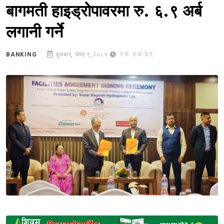
बागमती हाइड्रोपावरमा रु. ६.९ अर्ब
लगानी गर्ने
20:47:32
BANKING
बुधबार, जेष्ठ ९,२०८१