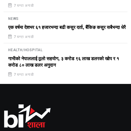
7 घण्टा अगाडी
NEWS
एक वर्षमा देशभर ६१ हजारभन्दा बढी कसुर दर्ता, बैंकिङ कसुर सबैभन्दा धेरै
7 घण्टा अगाडी
HEALTH/HOSPITAL
गाभीको नेपाललाई ठूलो सहयोग, ३ करोड ९६ लाख डलरको खोप र १
करोड ८० लाख डलर अनुदान
7 घण्टा अगाडी