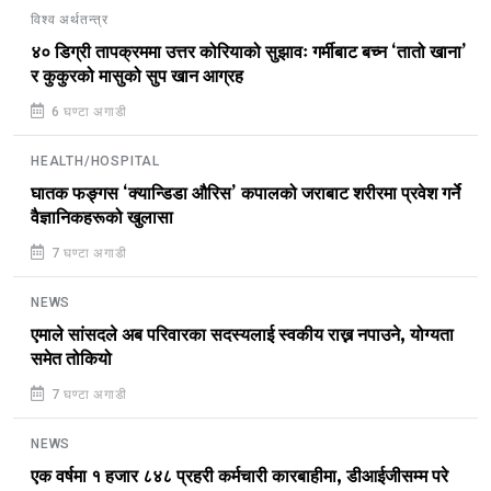
विश्व अर्थतन्त्र
४० डिग्री तापक्रममा उत्तर कोरियाको सुझावः गर्मीबाट बच्न ‘तातो खाना’
र कुकुरको मासुको सुप खान आग्रह
6 घण्टा अगाडी
HEALTH/HOSPITAL
घातक फङ्गस ‘क्यान्डिडा औरिस’ कपालको जराबाट शरीरमा प्रवेश गर्ने
वैज्ञानिकहरूको खुलासा
7 घण्टा अगाडी
NEWS
एमाले सांसदले अब परिवारका सदस्यलाई स्वकीय राख्न नपाउने, योग्यता
समेत तोकियो
7 घण्टा अगाडी
NEWS
एक वर्षमा १ हजार ८४८ प्रहरी कर्मचारी कारबाहीमा, डीआईजीसम्म परे