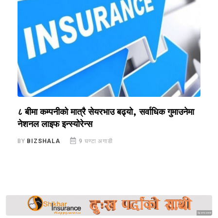
?
८ बीमा कम्पनीको मात्रै सेयरभाउ बढ्यो, सर्वाधिक गुमाउनेमा
र
नेशनल लाइफ इन्स्योरेन्स
स
BY
BIZSHALA
9 घण्टा अगाडी
B
Sponsored