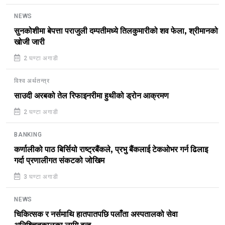
NEWS
सुनकोशीमा बेपत्ता पराजुली दम्पतीमध्ये तिलकुमारीको शव फेला, श्रीमानको
खोजी जारी
2 घण्टा अगाडी
विश्व अर्थतन्त्र
साउदी अरबको तेल रिफाइनरीमा हुथीको ड्रोन आक्रमण
2 घण्टा अगाडी
BANKING
कर्णालीको पाठ बिर्सियो राष्ट्रबैंकले, प्रभु बैंकलाई टेकओभर गर्न ढिलाइ
गर्दा प्रणालीगत संकटको जोखिम
3 घण्टा अगाडी
NEWS
चिकित्सक र नर्समाथि हातपातपछि पलाँता अस्पतालको सेवा