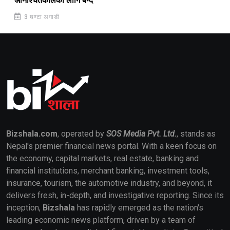
अनिश्चितकालका लागि बन्द
3 घण्टा अगाडी
Bizshala.com
, operated by
SOS Media Pvt. Ltd.
, stands as
Nepal's premier financial news portal. With a keen focus on
the economy, capital markets, real estate, banking and
financial institutions, merchant banking, investment tools,
insurance, tourism, the automotive industry, and beyond, it
delivers fresh, in-depth, and investigative reporting. Since its
inception,
Bizshala
has rapidly emerged as the nation's
leading economic news platform, driven by a team of