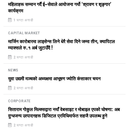
महिलाहरू सम्मान गर्दै ई–सेवाले आयोजना गर्यो ‘श्रावण र शृङ्गार’
कार्यक्रम
1 घण्टा अगाडी
CAPITAL MARKET
मार्जिन कारोबारमा लाइसेन्स लिने धेरै सेवा दिने जम्मा तीन, क्यापिटल
म्याक्सले रु.१ अर्ब जुटाउँदै !
2 घण्टा अगाडी
NEWS
युवा उद्यमी मञ्चको अध्यक्षमा आभूषण ज्योति कंसाकार चयन
2 घण्टा अगाडी
CORPORATE
सिताराम गोकुल मिल्क्सद्वारा नयाँ वेबसाइट र मोबाइल एपको घोषणा: अब
दुग्धजन्य उत्पादनहरू डिजिटल प्रविधिमार्फत सहजै उपलब्ध हुने
2 घण्टा अगाडी