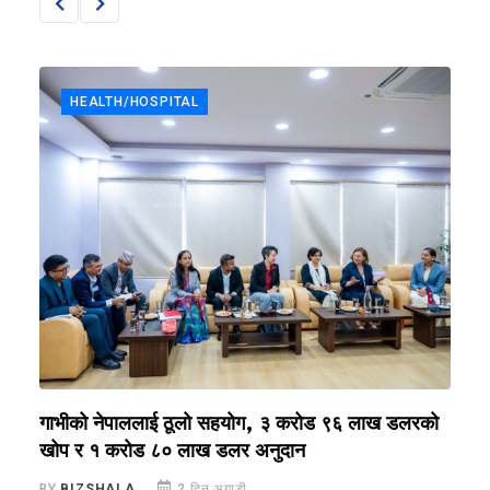
HEALTH/HOSPITAL
ा
गाभीको नेपाललाई ठूलो सहयोग, ३ करोड ९६ लाख डलरको
ग
खोप र १ करोड ८० लाख डलर अनुदान
ग
BY
BIZSHALA
2 दिन अगाडी
B