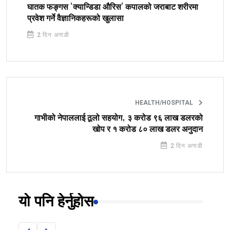
घातक फङ्गस ‘क्यान्डिडा औरिस’ कपालको जराबाट शरीरमा
प्रवेश गर्ने वैज्ञानिकहरूको खुलासा
2 दिन अगाडी
HEALTH/HOSPITAL
गाभीको नेपाललाई ठूलो सहयोग, ३ करोड ९६ लाख डलरको
खोप र १ करोड ८० लाख डलर अनुदान
2 दिन अगाडी
यो पनि हेर्नुहोस