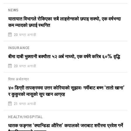
NEWS
यातायात विभागले रोकिएका सबै लाइसेन्सको छपाइ सक्यो, एक वर्षभन्दा
कम म्यादको छपाई स्थगित
20 घण्टा अगाडी
INSURANCE
बीमा दाबी भुक्तानी बक्यौता ५२ अर्ब नाघ्यो, एक वर्षमै करिब ६०% वृद्धि
20 घण्टा अगाडी
विश्व अर्थतन्त्र
४० डिग्री तापक्रममा उत्तर कोरियाको सुझावः गर्मीबाट बच्न ‘तातो खाना’
र कुकुरको मासुको सुप खान आग्रह
21 घण्टा अगाडी
HEALTH/HOSPITAL
घातक फङ्गस ‘क्यान्डिडा औरिस’ कपालको जराबाट शरीरमा प्रवेश गर्ने