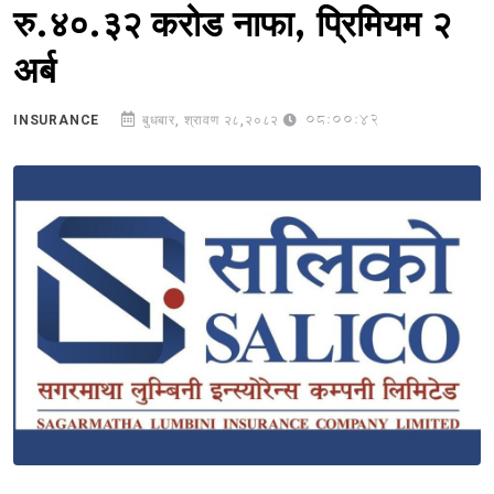
रु.४०.३२ करोड नाफा, प्रिमियम २
अर्ब
08:00:42
INSURANCE
बुधबार, श्रावण २८,२०८२