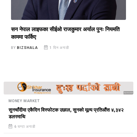
सन नेपाल लाइफका सीईओ राजकुमार अर्याल पुनः नियमति
ब
काममा फर्किए
र
BY
BIZSHALA
1 दिन अगाडी
B
Sponsored
MONEY MARKET
सुनचाँदीमा एकैदिन विस्फोटक उछाल, सुनको मूल्य प्रतिऔंस ४,३४२
डलरमाथि
6 घण्टा अगाडी