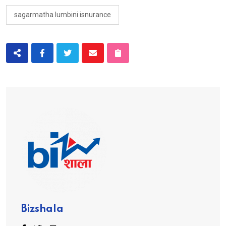
sagarmatha lumbini isnurance
Bizshala